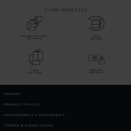
YOUR BENEFITS
packed securely
free
by hand
return
secure
free
payment
gift box
imprint
privacy policy
accessibility statement
terms & conditions