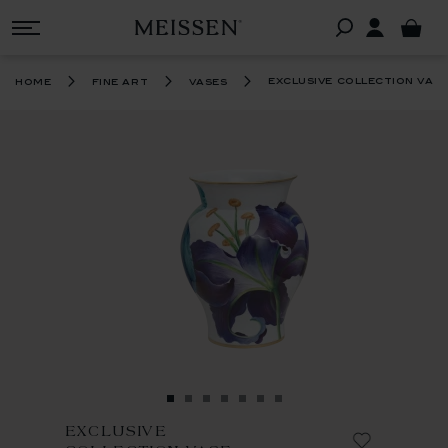
exclusive collection vas
home
fine art
vases
EXCLUSIVE