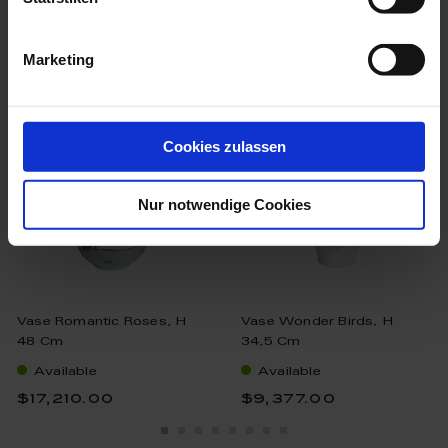
we think you’ll like these
Marketing
Cookies zulassen
Nur notwendige Cookies
Vase Romantic Roses, H
Vase Wonder Birds, H
48 Cm
34,5 Cm
Available
Available
$17,210.00
$9,377.00