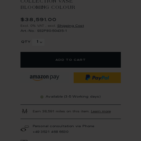
COLLECTION VASE
BLOOMING COLOUR
$38,591.00
Excl. 0% VAT
,
excl.
Shipping Cost
Art.-No.: 932P80-50435-1
qty
add to cart
Available (3-5 Working days)
Earn 38,591 miles on this item.
Learn more
Personal consultation via Phone
+49 3521 468 6630