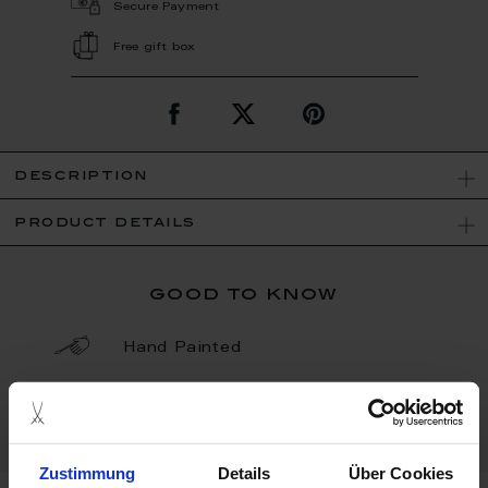
Secure Payment
Free gift box
description
product details
good to know
Hand Painted
Porcelain - Handmade in
Germany
Zustimmung
Details
Über Cookies