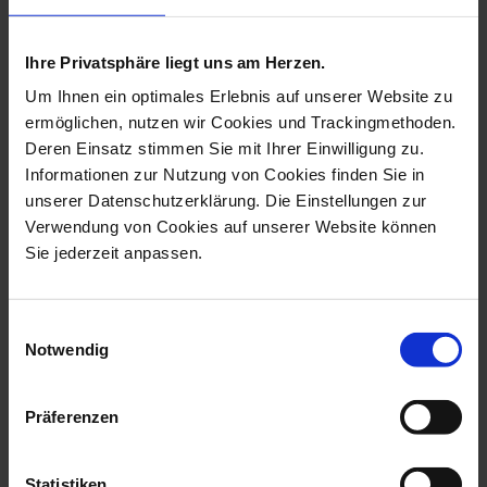
more products from the giant
bloom collection
Ihre Privatsphäre liegt uns am Herzen.
Um Ihnen ein optimales Erlebnis auf unserer Website zu
ermöglichen, nutzen wir Cookies und Trackingmethoden.
Deren Einsatz stimmen Sie mit Ihrer Einwilligung zu.
Informationen zur Nutzung von Cookies finden Sie in
unserer Datenschutzerklärung. Die Einstellungen zur
Verwendung von Cookies auf unserer Website können
Sie jederzeit anpassen.
Einwilligungsauswahl
Notwendig
Wall Painting II, Giant
Wall Painting I, Giant
Bloom, Lim...
Bloom, Lim....
Available
Available
Präferenzen
$15,124.00
$7,812.00
Statistiken