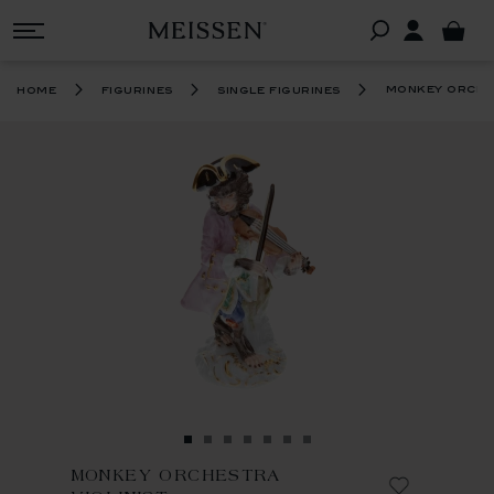
monkey orches
home
figurines
single figurines
MONKEY ORCHESTRA