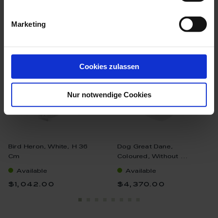
we think you’ll like these
Marketing
Cookies zulassen
Nur notwendige Cookies
Bird Heron, White, H 36
Dog Great Dane,
Cm
Coloured, Without ...
Available
Available
$1,042.00
$4,370.00