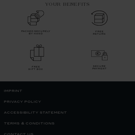
YOUR BENEFITS
packed securely
free
by hand
return
secure
free
payment
gift box
imprint
privacy policy
accessibility statement
terms & conditions
contact us