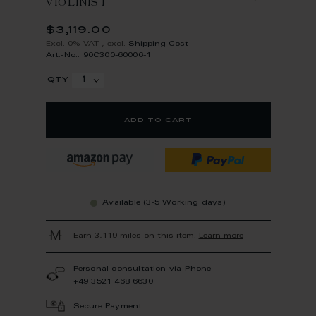
VIOLINIST
$3,119.00
Excl. 0% VAT
,
excl.
Shipping Cost
Art.-No.: 90C300-60006-1
qty
add to cart
Available (3-5 Working days)
Earn 3,119 miles on this item.
Learn more
Personal consultation via Phone
+49 3521 468 6630
Secure Payment