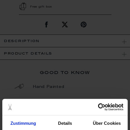
Free gift box
description
product details
good to know
Hand Painted
Porcelain - Handmade in
Germany
Zustimmung
Details
Über Cookies