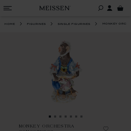
monkey orche
home
figurines
single figurines
MONKEY ORCHESTRA