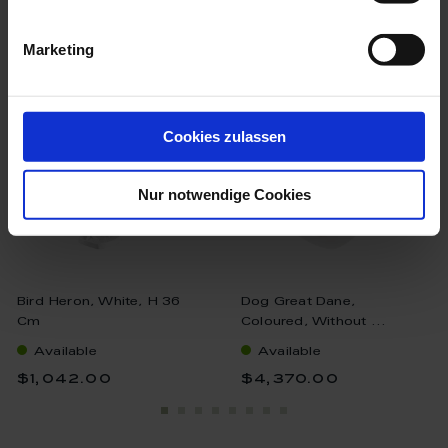
we think you’ll like these
Marketing
Cookies zulassen
Nur notwendige Cookies
Bird Heron, White, H 36
Dog Great Dane,
Cm
Coloured, Without ...
Available
Available
$1,042.00
$4,370.00