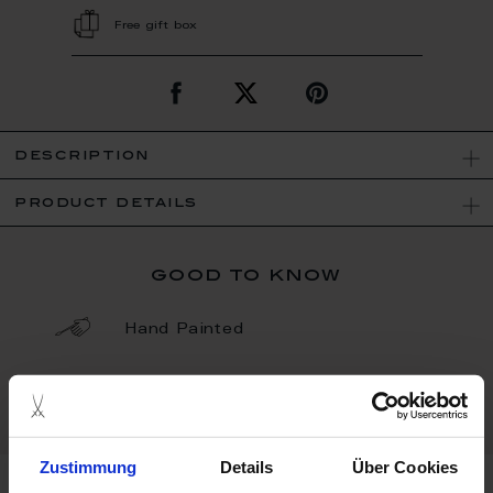
Free gift box
description
product details
good to know
Hand Painted
Porcelain - Handmade in
Germany
Zustimmung
Details
Über Cookies