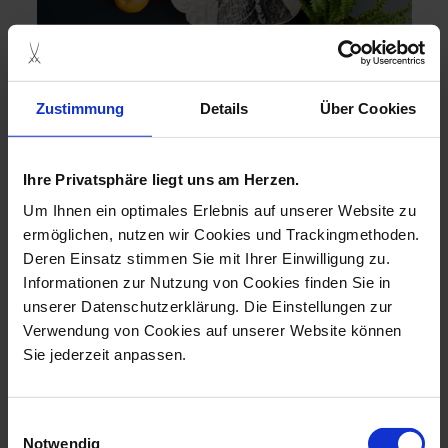
For the “New Splendour” collection, historic designs
Zustimmung
Details
Über Cookies
have been reissued and reinterpreted with modern
finishes. Leaf patterns and floral motifs are applied to
the structured porcelain as a second coat without
taking on the embossed patterns of the pieces
Ihre Privatsphäre liegt uns am Herzen.
themselves – a novelty in the manufactory’s design
repertoire. Painting the full-cover design on a relief
Um Ihnen ein optimales Erlebnis auf unserer Website zu
background as well as its application all the way to the
ermöglichen, nutzen wir Cookies und Trackingmethoden.
edges presents a particular challenge to the
Deren Einsatz stimmen Sie mit Ihrer Einwilligung zu.
manufactory’s painters. The collection comprises three
decorative dishes, a candlestick, and a box.
Informationen zur Nutzung von Cookies finden Sie in
read more
unserer Datenschutzerklärung. Die Einstellungen zur
Verwendung von Cookies auf unserer Website können
Sie jederzeit anpassen.
view complete collection
Einwilligungsauswahl
Notwendig