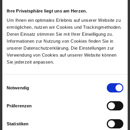
Ihre Privatsphäre liegt uns am Herzen.
1739 Royal Blossom
1739 Royal Blossom Basic
Ring
Ring
Um Ihnen ein optimales Erlebnis auf unserer Website zu
ermöglichen, nutzen wir Cookies und Trackingmethoden.
Available
Available
Deren Einsatz stimmen Sie mit Ihrer Einwilligung zu.
$1,241.00
$1,042.00
Informationen zur Nutzung von Cookies finden Sie in
unserer Datenschutzerklärung. Die Einstellungen zur
set price
set price
Verwendung von Cookies auf unserer Website können
Sie jederzeit anpassen.
Einwilligungsauswahl
Notwendig
Präferenzen
1739 Royal Blossom Basic
1739 Royal Blossom Basic
Earrings & Collier
Earrings & Collier
Statistiken