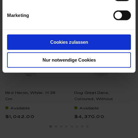
we think you’ll like these
Marketing
Cookies zulassen
Nur notwendige Cookies
Bird Heron, White, H 36
Dog Great Dane,
Cm
Coloured, Without ...
Available
Available
$1,042.00
$4,370.00