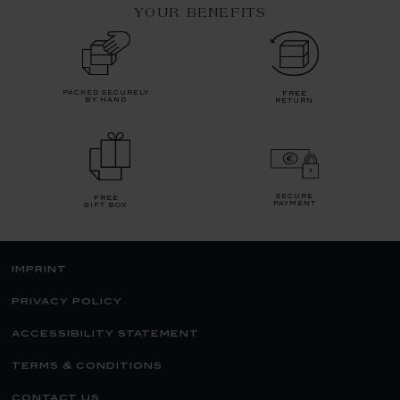
YOUR BENEFITS
packed securely
free
by hand
return
secure
free
payment
gift box
imprint
privacy policy
accessibility statement
terms & conditions
contact us