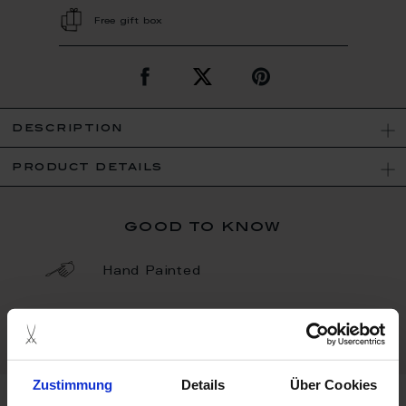
Free gift box
description
product details
good to know
Hand Painted
Porcelain - Handmade in
Germany
Zustimmung
Details
Über Cookies