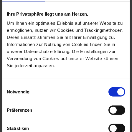
more products from the monkey
musicians collection
Ihre Privatsphäre liegt uns am Herzen.
Um Ihnen ein optimales Erlebnis auf unserer Website zu
ermöglichen, nutzen wir Cookies und Trackingmethoden.
Deren Einsatz stimmen Sie mit Ihrer Einwilligung zu.
Informationen zur Nutzung von Cookies finden Sie in
unserer Datenschutzerklärung. Die Einstellungen zur
Verwendung von Cookies auf unserer Website können
Sie jederzeit anpassen.
Einwilligungsauswahl
Monkey Musicians
Monkey Orchestra
Notwendig
Crested Baboon Pl...
Flautist, Blue An...
Available
Available
Präferenzen
$8,334.00
$729.00
Statistiken