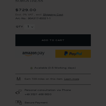
SONGSTRESS
$729.00
Excl. 0% VAT
,
excl.
Shipping Cost
Art.-No.: 90A317-83321-1
qty
add to cart
Available (3-5 Working days)
Earn 729 miles on this item.
Learn more
Personal consultation via Phone
+49 3521 468 6630
Secure Payment