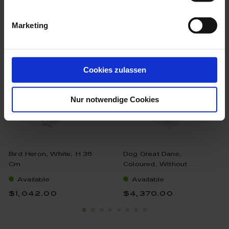
we think you’ll like these
Marketing
Cookies zulassen
Nur notwendige Cookies
Bird Heron, White, H 36
Dog Great Dane,
Cm
Coloured, Without ...
Available
Available
$1,042.00
$4,370.00