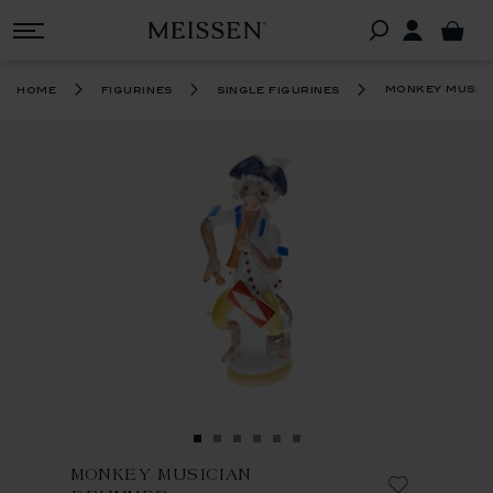
monkey music
home
figurines
single figurines
MONKEY MUSICIAN