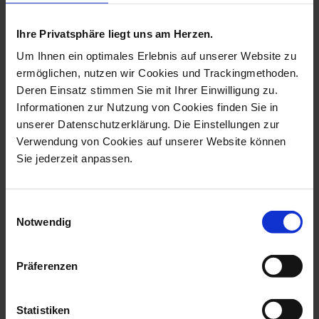
more products from the monkey
musicians collection
Ihre Privatsphäre liegt uns am Herzen.
Um Ihnen ein optimales Erlebnis auf unserer Website zu
ermöglichen, nutzen wir Cookies und Trackingmethoden.
Deren Einsatz stimmen Sie mit Ihrer Einwilligung zu.
Informationen zur Nutzung von Cookies finden Sie in
unserer Datenschutzerklärung. Die Einstellungen zur
Verwendung von Cookies auf unserer Website können
Sie jederzeit anpassen.
Einwilligungsauswahl
Monkey Musicians
Monkey Orchestra
Notwendig
Crested Baboon Pl...
Flautist, Blue An...
Available
Available
Präferenzen
$8,334.00
$729.00
Statistiken