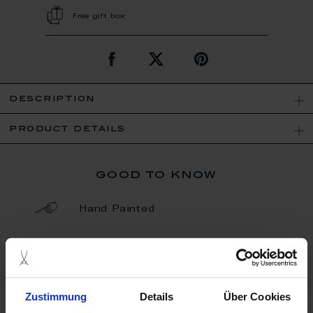
Free gift box
description
product details
good to know
Hand Painted
Porcelain - Handmade in
Germany
Zustimmung
Details
Über Cookies