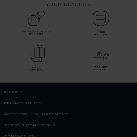
YOUR BENEFITS
packed securely
free
by hand
return
secure
free
payment
gift box
imprint
privacy policy
accessibility statement
terms & conditions
contact us