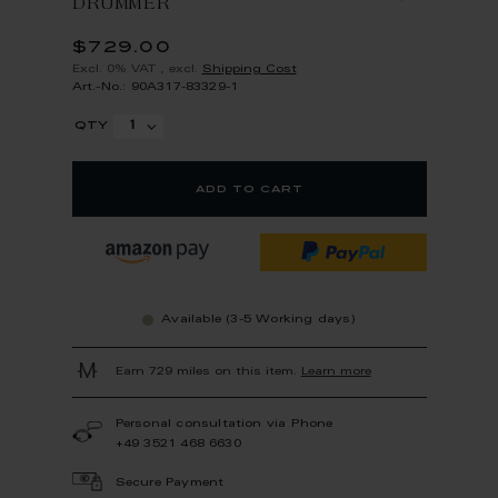
DRUMMER
$729.00
Excl. 0% VAT
,
excl.
Shipping Cost
Art.-No.: 90A317-83329-1
qty
add to cart
Available (3-5 Working days)
Earn 729 miles on this item.
Learn more
Personal consultation via Phone
+49 3521 468 6630
Secure Payment