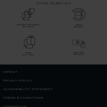
YOUR BENEFITS
packed securely
free
by hand
return
secure
free
payment
gift box
imprint
privacy policy
accessibility statement
terms & conditions
contact us