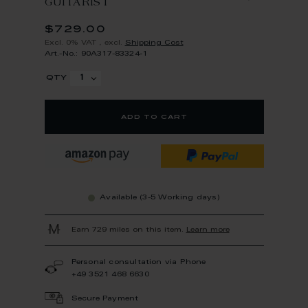
GUITARIST
$729.00
Excl. 0% VAT
,
excl.
Shipping Cost
Art.-No.: 90A317-83324-1
qty
add to cart
Available (3-5 Working days)
Earn 729 miles on this item.
Learn more
Personal consultation via Phone
+49 3521 468 6630
Secure Payment