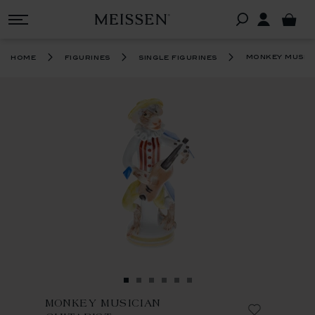
monkey musici
home
figurines
single figurines
MONKEY MUSICIAN