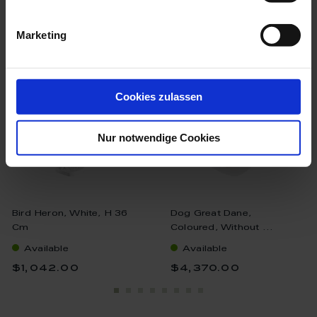
we think you’ll like these
Marketing
Cookies zulassen
Nur notwendige Cookies
Bird Heron, White, H 36
Dog Great Dane,
Cm
Coloured, Without ...
Available
Available
$1,042.00
$4,370.00