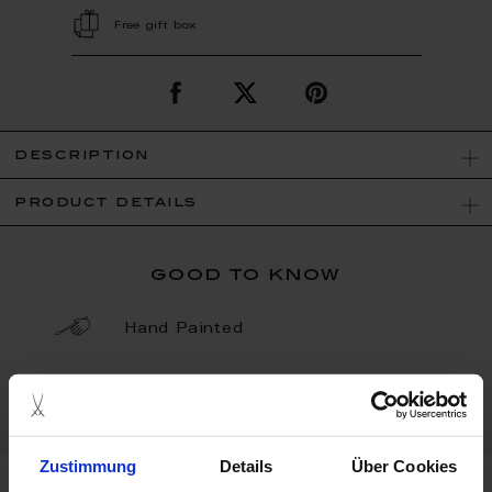
Free gift box
description
product details
good to know
Hand Painted
Porcelain - Handmade in
Germany
Zustimmung
Details
Über Cookies