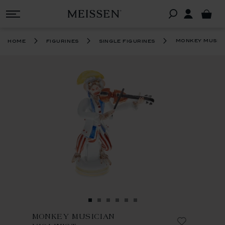
monkey musici
home
figurines
single figurines
MONKEY MUSICIAN