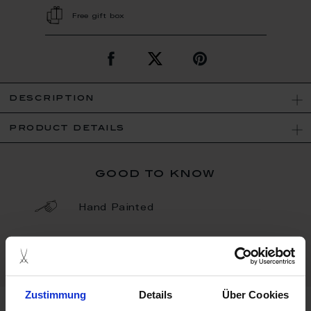
Free gift box
description
product details
good to know
Hand Painted
Porcelain - Handmade in
Germany
Zustimmung
Details
Über Cookies