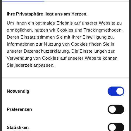
more products from the monkey
musicians collection
Ihre Privatsphäre liegt uns am Herzen.
Um Ihnen ein optimales Erlebnis auf unserer Website zu
ermöglichen, nutzen wir Cookies und Trackingmethoden.
Deren Einsatz stimmen Sie mit Ihrer Einwilligung zu.
Informationen zur Nutzung von Cookies finden Sie in
unserer Datenschutzerklärung. Die Einstellungen zur
Verwendung von Cookies auf unserer Website können
Sie jederzeit anpassen.
Einwilligungsauswahl
Monkey Musicians
Monkey Orchestra
Notwendig
Crested Baboon Pl...
Flautist, Blue An...
Available
Available
Präferenzen
$8,334.00
$729.00
Statistiken