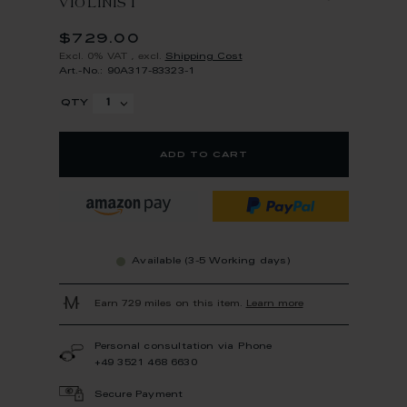
VIOLINIST
$729.00
Excl. 0% VAT
,
excl.
Shipping Cost
Art.-No.: 90A317-83323-1
qty
add to cart
Available (3-5 Working days)
Earn 729 miles on this item.
Learn more
Personal consultation via Phone
+49 3521 468 6630
Secure Payment