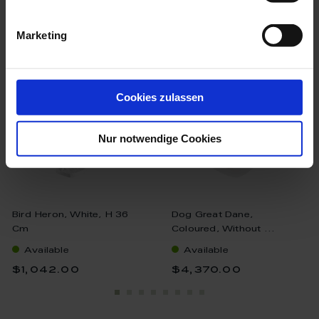
we think you’ll like these
Marketing
Cookies zulassen
Nur notwendige Cookies
Bird Heron, White, H 36
Dog Great Dane,
Cm
Coloured, Without ...
Available
Available
$1,042.00
$4,370.00