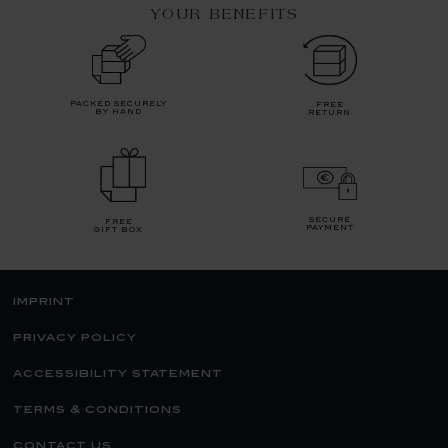
YOUR BENEFITS
packed securely
free
by hand
return
secure
free
payment
gift box
imprint
privacy policy
accessibility statement
terms & conditions
contact us