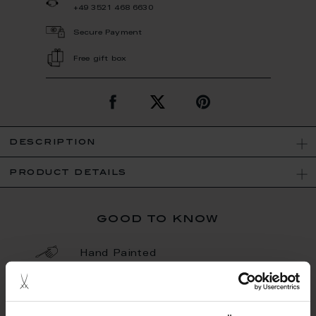
+49 3521 468 6630
Secure Payment
Free gift box
description
product details
good to know
Hand Painted
Porcelain - Handmade in
Germany