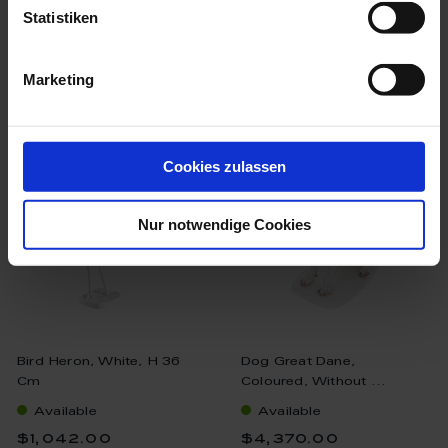
Statistiken
Marketing
we think you’ll like these
Cookies zulassen
Nur notwendige Cookies
Bird Heron, White, H 36
Dog Great Dane,
Cm
Coloured, Without ...
Available
Available
$1,042.00
$4,370.00