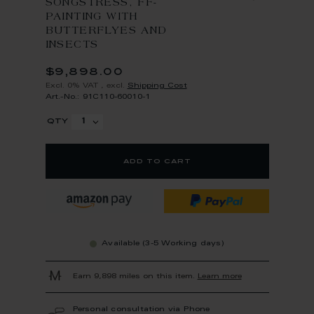
SONGSTRESS, FF-
PAINTING WITH
BUTTERFLYES AND
INSECTS
$9,898.00
Excl. 0% VAT
,
excl.
Shipping Cost
Art.-No.: 91C110-60010-1
qty
add to cart
Available (3-5 Working days)
Earn 9,898 miles on this item.
Learn more
Personal consultation via Phone