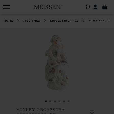
monkey orches
home
figurines
single figurines
MONKEY ORCHESTRA