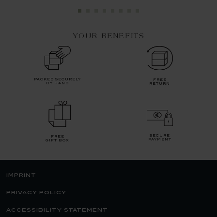
YOUR BENEFITS
packed securely
free
by hand
return
secure
free
payment
gift box
imprint
privacy policy
accessibility statement