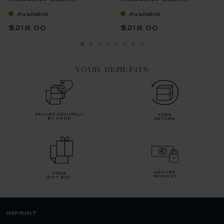
Available
Available
$218.00
$218.00
YOUR BENEFITS
packed securely
free
by hand
return
secure
free
payment
gift box
imprint