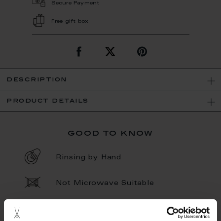
Secure Payment
Free gift box
description
product details
good to know
Rinsing by Hand
Not Microwave Suitable
Hand Painted