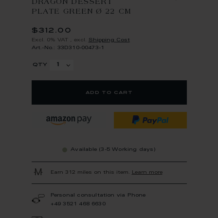
DRAGON DESSERT
PLATE GREEN Ø 22 CM
$312.00
Excl. 0% VAT
,
excl.
Shipping Cost
Art.-No.: 33D310-00473-1
qty
add to cart
Available (3-5 Working days)
Earn 312 miles on this item.
Learn more
Personal consultation via Phone
+49 3521 468 6630