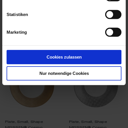
Available
Available
Statistiken
$437.00
$437.00
Marketing
we think you’ll like these
Cookies zulassen
Nur notwendige Cookies
Plate, Small, Shape
Plate, Small, Shape
MEISSEN® Cosmo...
MEISSEN® Cosmo...