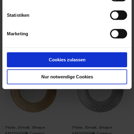
Available
Available
Statistiken
$437.00
$437.00
Marketing
we think you’ll like these
Cookies zulassen
Nur notwendige Cookies
Plate, Small, Shape
Plate, Small, Shape
MEISSEN® Cosmo...
MEISSEN® Cosmo...