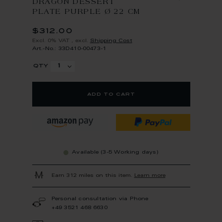
DRAGON DESSERT
PLATE PURPLE Ø 22 CM
$312.00
Excl. 0% VAT
,
excl.
Shipping Cost
Art.-No.: 33D410-00473-1
qty
add to cart
Available (3-5 Working days)
Earn 312 miles on this item.
Learn more
Personal consultation via Phone
+49 3521 468 6630