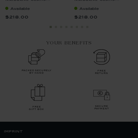
Available
Available
$218.00
$218.00
YOUR BENEFITS
packed securely
free
by hand
return
secure
free
payment
gift box
imprint