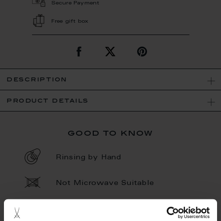
Secure Payment
Free gift box
description
product details
good to know
Rinsing by Hand
Not Microwave Suitable
Hand Painted