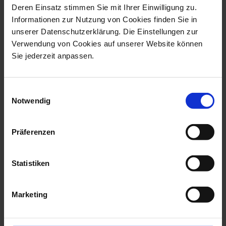
Deren Einsatz stimmen Sie mit Ihrer Einwilligung zu.
Informationen zur Nutzung von Cookies finden Sie in
unserer Datenschutzerklärung. Die Einstellungen zur
Verwendung von Cookies auf unserer Website können
Animal Pendant
Animal Pendant
Sie jederzeit anpassen.
Seahorse Full Relief
Penguin Full relief Gold
Gold
Available
Available
Einwilligungsauswahl
$354.00
$354.00
Notwendig
Präferenzen
Statistiken
Marketing
Animal Pendant
Animal Pendant