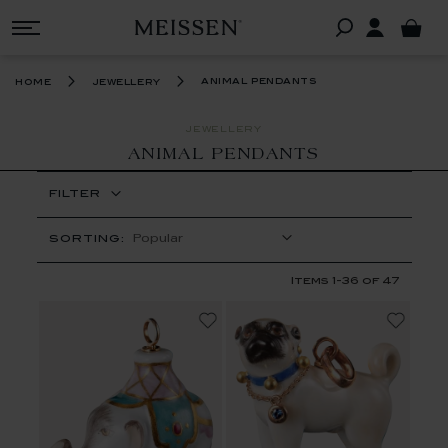
animal pendants
home
jewellery
JEWELLERY
ANIMAL PENDANTS
FILTER
SORTING:
Items
1
-
36
of
47