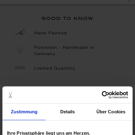
good to know
Hand Painted
Porcelain - Handmade in
Germany
Limited Quantity
more products from the
element vases collection
Zustimmung
Details
Über Cookies
Ihre Privatsphäre liegt uns am Herzen.