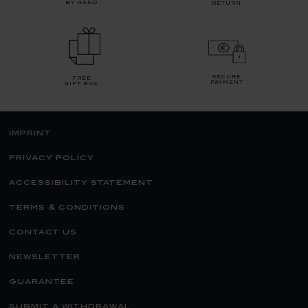
by hand
return
secure
free
payment
gift box
imprint
privacy policy
accessibility statement
terms & conditions
contact us
newsletter
guarantee
submit a withdrawal