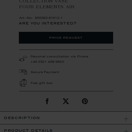
COLLECTION VASE
FOUR ELEMENTS AIR
Art.-No.: 900380-81612-1
are you interested?
price request
Personal consultation via Phone
+49 3521 468 6630
Secure Payment
Free gift box
description
product details