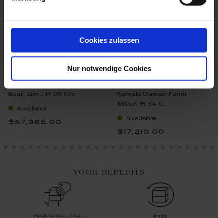
Cookies zulassen
Nur notwendige Cookies
Bear, Lim., H 56 Cm
Female Dancer Fanni
Elßler, H 34 C...
Available
Available
$57,365.00
$17,210.00
YOUR BENEFITS
packed securely
free