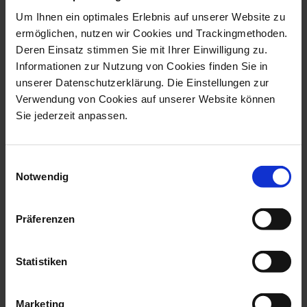
Um Ihnen ein optimales Erlebnis auf unserer Website zu
ermöglichen, nutzen wir Cookies und Trackingmethoden.
Deren Einsatz stimmen Sie mit Ihrer Einwilligung zu.
Informationen zur Nutzung von Cookies finden Sie in
unserer Datenschutzerklärung. Die Einstellungen zur
Verwendung von Cookies auf unserer Website können
Sie jederzeit anpassen.
Element Vase Air, Lim.
Element Vase Water, Lim.
15, H 32 Cm
15, H 32 ...
Made To Order
Made To Order
Einwilligungsauswahl
$20,860.00
$20,860.00
Notwendig
Präferenzen
more products from the
exclusive collection collection
Statistiken
Marketing