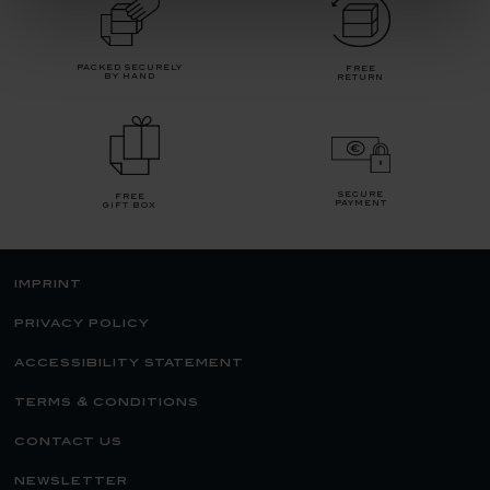
packed securely
free
by hand
return
secure
free
payment
gift box
imprint
privacy policy
accessibility statement
terms & conditions
contact us
newsletter