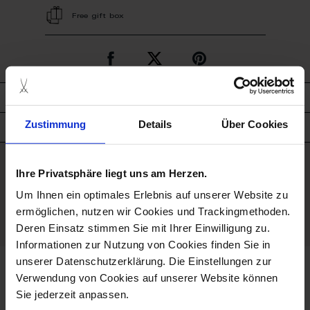
Free gift box
description
Zustimmung
Details
Über Cookies
product details
Ihre Privatsphäre liegt uns am Herzen.
good to know
Um Ihnen ein optimales Erlebnis auf unserer Website zu
Porcelain - Handmade in
ermöglichen, nutzen wir Cookies und Trackingmethoden.
Germany
Deren Einsatz stimmen Sie mit Ihrer Einwilligung zu.
Informationen zur Nutzung von Cookies finden Sie in
unserer Datenschutzerklärung. Die Einstellungen zur
more products from the waves
Verwendung von Cookies auf unserer Website können
collection
Sie jederzeit anpassen.