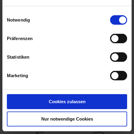
Einwilligungsauswahl
Notwendig
Präferenzen
Statistiken
Cup, Shape Waves Relief,
Storm Lamp, Shape
Marketing
White, H ...
Waves Relief, Wh...
Available
Available
$30.00
$103.00
Cookies zulassen
Nur notwendige Cookies
YOUR BENEFITS