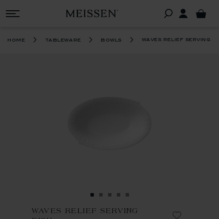
waves relief serving d
home
tableware
bowls
WAVES RELIEF SERVING