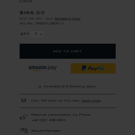
DISH
$166.00
Excl. 0% VAT
,
excl.
Shipping Cost
Art.-No.: 000001-29281-1
qty
add to cart
Available (3-5 Working days)
Earn 166 miles on this item.
Learn more
Personal consultation via Phone
+49 3521 468 6630
Secure Payment