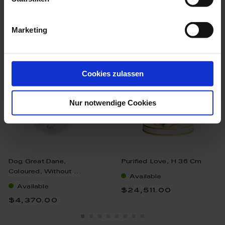
we think you’ll like these
Marketing
Cookies zulassen
Nur notwendige Cookies
Dog Great Dane,
Purified Love, H 36 Cm
Coloured, Without ...
Available
Available
$24,511.00
$4,370.00