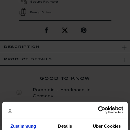
Secure Payment
Free gift box
description
product details
good to know
Porcelain - Handmade in
Germany
Limited Quantity
Zustimmung
Details
Über Cookies