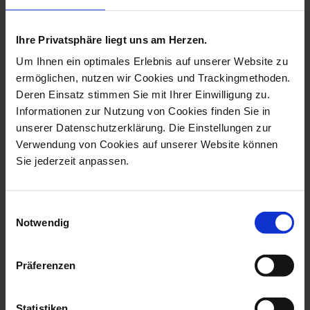
more products from the birds
collection
Ihre Privatsphäre liegt uns am Herzen.
Um Ihnen ein optimales Erlebnis auf unserer Website zu
ermöglichen, nutzen wir Cookies und Trackingmethoden.
Deren Einsatz stimmen Sie mit Ihrer Einwilligung zu.
Informationen zur Nutzung von Cookies finden Sie in
unserer Datenschutzerklärung. Die Einstellungen zur
Verwendung von Cookies auf unserer Website können
Sie jederzeit anpassen.
Einwilligungsauswahl
Notwendig
Bird Duck, Coloured,
Bird Drake, Coloured,
Without Gold,...
Without Gold...
Available
Available
Präferenzen
$990.00
$1,042.00
Statistiken