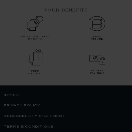
YOUR BENEFITS
packed securely
free
by hand
return
secure
free
payment
gift box
imprint
privacy policy
accessibility statement
terms & conditions