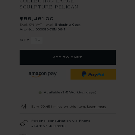
COLLECTION LARGE
SCULPTURE PELICAN
$59,451.00
Excl. 0% VAT
,
excl.
Shipping Cost
Art.-No.: 000080-76M09-1
qty
add to cart
Available (3-5 Working days)
Earn 59,451 miles on this item.
Learn more
Personal consultation via Phone
+49 3521 468 6630