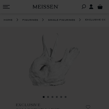
exclusive col
home
figurines
single figurines
EXCLUSIVE