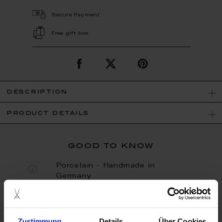
Secure Payment
Free gift box
description
product details
good to know
Porcelain - Handmade in
Germany
Limited Quantity
Zustimmung
Details
Über Cookies