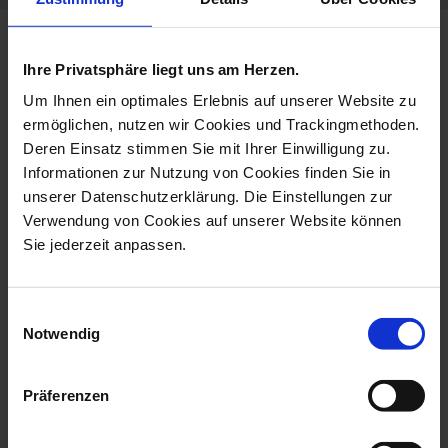
more products from the birds
Ihre Privatsphäre liegt uns am Herzen.
collection
Um Ihnen ein optimales Erlebnis auf unserer Website zu
ermöglichen, nutzen wir Cookies und Trackingmethoden.
Deren Einsatz stimmen Sie mit Ihrer Einwilligung zu.
Informationen zur Nutzung von Cookies finden Sie in
unserer Datenschutzerklärung. Die Einstellungen zur
Verwendung von Cookies auf unserer Website können
Sie jederzeit anpassen.
Einwilligungsauswahl
Notwendig
Bird Duck, Coloured,
Bird Drake, Coloured,
Without Gold,...
Without Gold...
Präferenzen
Available
Available
$990.00
$1,042.00