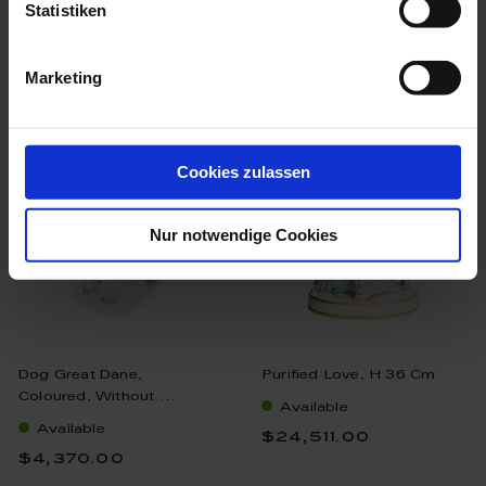
Statistiken
Marketing
we think you’ll like these
Cookies zulassen
Nur notwendige Cookies
Dog Great Dane,
Purified Love, H 36 Cm
Coloured, Without ...
Available
Available
$24,511.00
$4,370.00