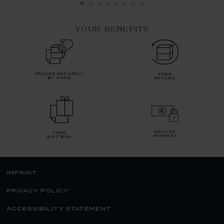
YOUR BENEFITS
packed securely
free
by hand
return
secure
free
payment
gift box
imprint
privacy policy
accessibility statement