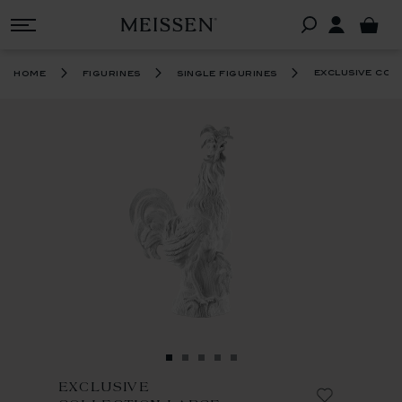
exclusive col
home
figurines
single figurines
EXCLUSIVE