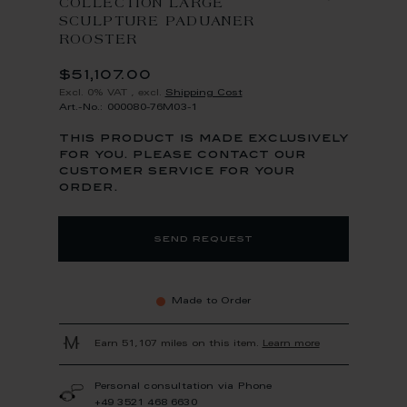
COLLECTION LARGE
SCULPTURE PADUANER
ROOSTER
$51,107.00
Excl. 0% VAT
,
excl.
Shipping Cost
Art.-No.: 000080-76M03-1
this product is made exclusively
for you. please contact our
customer service for your
order.
send request
Made to Order
Earn 51,107 miles on this item.
Learn more
Personal consultation via Phone
+49 3521 468 6630