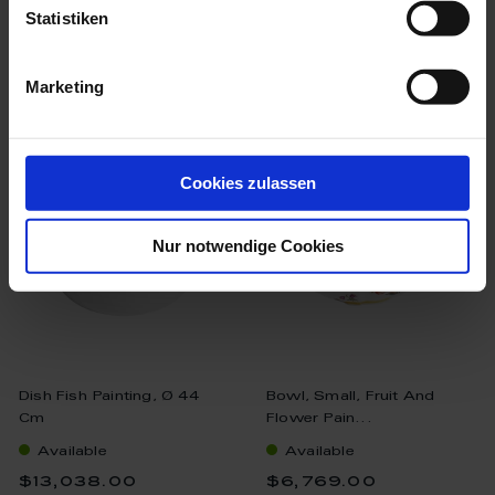
Statistiken
Marketing
we think you’ll like these
Cookies zulassen
Nur notwendige Cookies
Dish Fish Painting, Ø 44
Bowl, Small, Fruit And
Cm
Flower Pain...
Available
Available
$13,038.00
$6,769.00