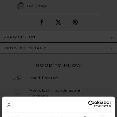
Free gift box
description
product details
good to know
Hand Painted
Porcelain - Handmade in
Germany
Limited Quantity