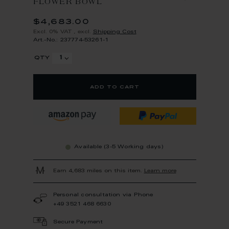
FLOWER BOWL
$4,683.00
Excl. 0% VAT
,
excl.
Shipping Cost
Art.-No.: 237774-53261-1
qty
add to cart
Available (3-5 Working days)
Earn 4,683 miles on this item.
Learn more
Personal consultation via Phone
+49 3521 468 6630
Secure Payment