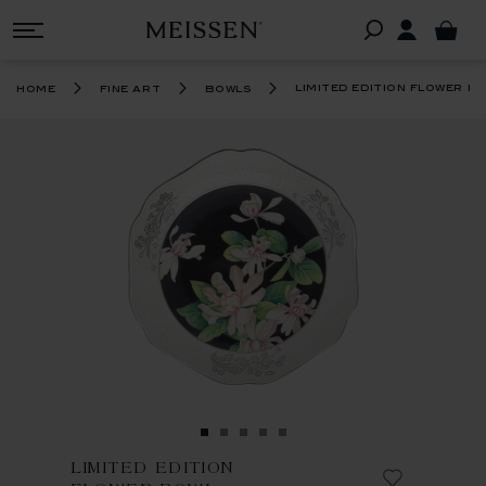
limited edition flower b
home
fine art
bowls
LIMITED EDITION