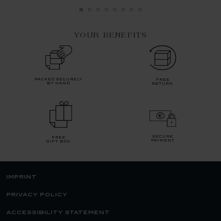
YOUR BENEFITS
packed securely
free
by hand
return
secure
free
payment
gift box
imprint
privacy policy
accessibility statement