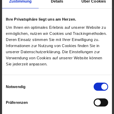
Zustimmung
Details
Über Cookies
more products from the limited
Ihre Privatsphäre liegt uns am Herzen.
edition collection
Um Ihnen ein optimales Erlebnis auf unserer Website zu
ermöglichen, nutzen wir Cookies und Trackingmethoden.
Deren Einsatz stimmen Sie mit Ihrer Einwilligung zu.
Informationen zur Nutzung von Cookies finden Sie in
unserer Datenschutzerklärung. Die Einstellungen zur
Verwendung von Cookies auf unserer Website können
Sie jederzeit anpassen.
Einwilligungsauswahl
Notwendig
Vase Exotic I, Lim. 50, H
Vase Exotic II, Lim. 50,
15 Cm
Shape New...
Präferenzen
Available
Available
$8,334.00
$9,377.00