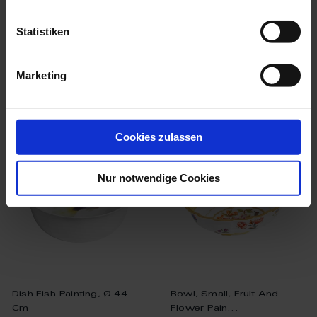
Available
Available
Statistiken
$8,334.00
$9,377.00
Marketing
we think you’ll like these
Cookies zulassen
Nur notwendige Cookies
Dish Fish Painting, Ø 44
Bowl, Small, Fruit And
Cm
Flower Pain...