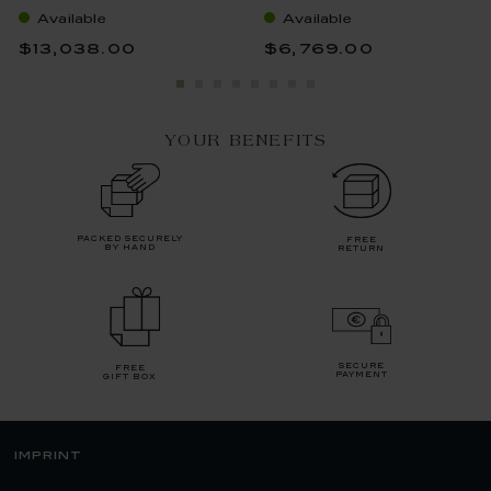
Available
Available
$13,038.00
$6,769.00
YOUR BENEFITS
packed securely
free
by hand
return
secure
free
payment
gift box
imprint