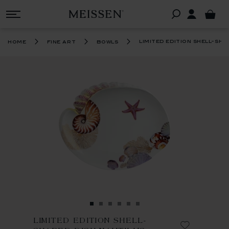
limited edition shell-sha
home
fine art
bowls
LIMITED EDITION SHELL-