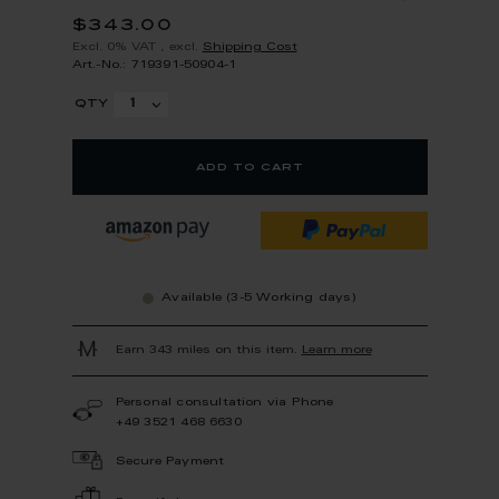
$343.00
Excl. 0% VAT
,
excl.
Shipping Cost
Art.-No.: 719391-50904-1
qty
add to cart
Available (3-5 Working days)
Earn 343 miles on this item.
Learn more
Personal consultation via Phone
+49 3521 468 6630
Secure Payment