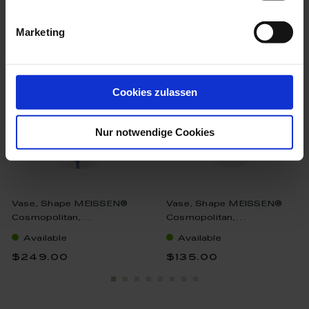
we think you’ll like these
Marketing
Cookies zulassen
Nur notwendige Cookies
Vase, Shape MEISSEN®
Vase, Shape MEISSEN®
Cosmopolitan,...
Cosmopolitan,...
Available
Available
$249.00
$135.00