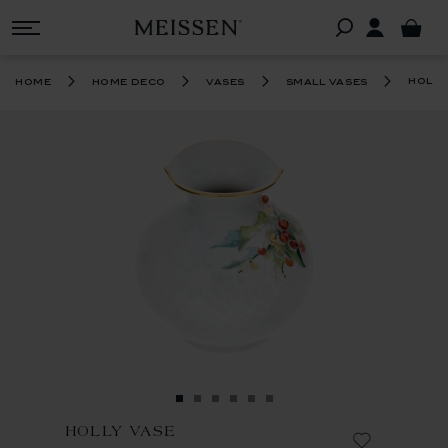
holly
home
home deco
vases
small vases
HOLLY VASE