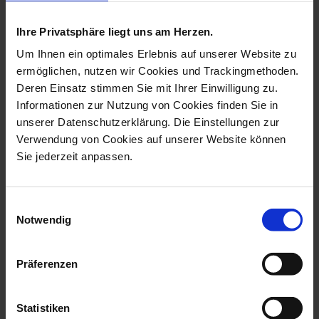
collection
Ihre Privatsphäre liegt uns am Herzen.
Um Ihnen ein optimales Erlebnis auf unserer Website zu
ermöglichen, nutzen wir Cookies und Trackingmethoden.
Deren Einsatz stimmen Sie mit Ihrer Einwilligung zu.
Informationen zur Nutzung von Cookies finden Sie in
unserer Datenschutzerklärung. Die Einstellungen zur
Verwendung von Cookies auf unserer Website können
Sie jederzeit anpassen.
Cup, Shape Waves Relief,
Storm Lamp, Shape
Einwilligungsauswahl
White, H ...
Waves Relief, Wh...
Notwendig
Available
Available
$30.00
$103.00
Präferenzen
Statistiken