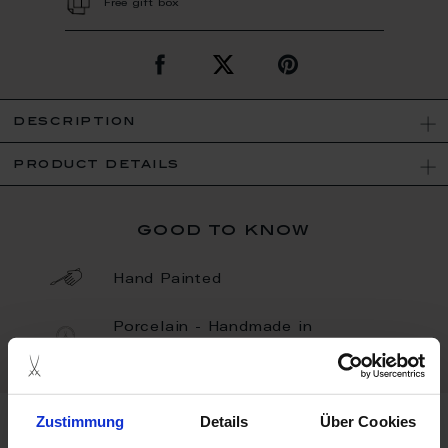
Free gift box
description
product details
good to know
Hand Painted
Porcelain - Handmade in
Germany
Zustimmung
Details
Über Cookies
more products from the waves