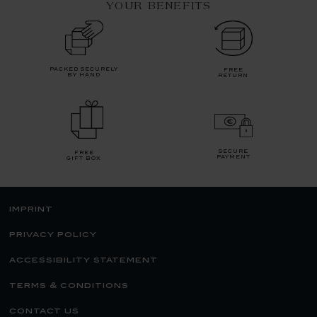
YOUR BENEFITS
packed securely
free
by hand
return
secure
free
payment
gift box
imprint
privacy policy
accessibility statement
terms & conditions
contact us