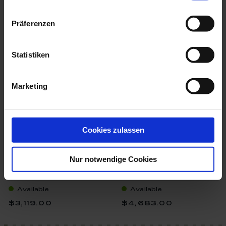
more products from the animal
Präferenzen
figurines collection
Statistiken
Marketing
Cookies zulassen
Nur notwendige Cookies
Bird Cockatoo, Vintage,
Bird Parrot On Tree
Coloured, ...
Trunk, Vintage...
Available
Available
$3,119.00
$4,683.00