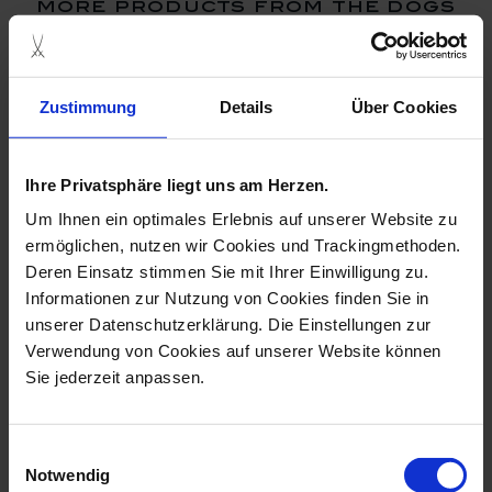
more products from the dogs
collection
Zustimmung
Details
Über Cookies
Ihre Privatsphäre liegt uns am Herzen.
Um Ihnen ein optimales Erlebnis auf unserer Website zu
ermöglichen, nutzen wir Cookies und Trackingmethoden.
Deren Einsatz stimmen Sie mit Ihrer Einwilligung zu.
Informationen zur Nutzung von Cookies finden Sie in
unserer Datenschutzerklärung. Die Einstellungen zur
Dog Pug, No Bells,
Dog Russian Greyhound,
Verwendung von Cookies auf unserer Website können
Standing, Colou...
T 42 Cm
Sie jederzeit anpassen.
Available
Available
$489.00
$19,817.00
Einwilligungsauswahl
Notwendig