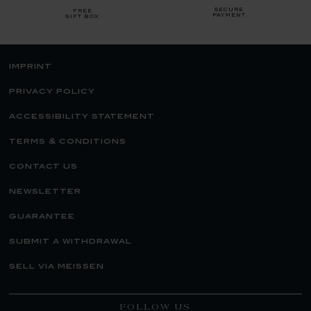
secure
free
payment
gift box
imprint
privacy policy
accessibility statement
terms & conditions
contact us
newsletter
guarantee
submit a withdrawal
sell via meissen
FOLLOW US