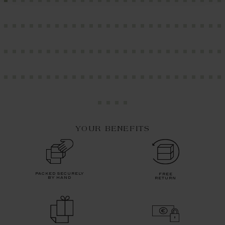
YOUR BENEFITS
packed securely
free
by hand
return