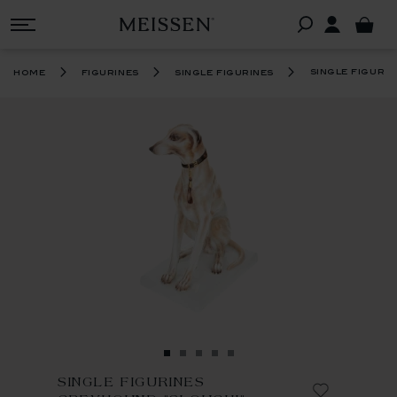
single figuri
home
figurines
single figurines
SINGLE FIGURINES