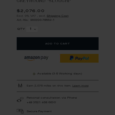
GREYHOUND "SLOUGHI"
$2,076.00
Excl. 0% VAT
,
excl.
Shipping Cost
Art.-No.: 900300-78552-1
qty
add to cart
Available (3-5 Working days)
Earn 2,076 miles on this item.
Learn more
Personal consultation via Phone
+49 3521 468 6630
Secure Payment