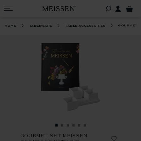
gourmet s
home
tableware
table accessories
GOURMET SET MEISSEN