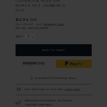
COOKBOOK WITH DIP
BOWLS SET, GERMAN 6-
PCS.
$234.00
Excl. 0% VAT
,
excl.
Shipping Cost
Art.-No.: HW-VS-KB003
qty
add to cart
Available (3-5 Working days)
Earn 234 miles on this item.
Learn more
Personal consultation via Phone
+49 3521 468 6630