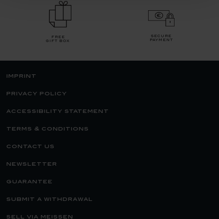
secure
free
payment
gift box
imprint
privacy policy
accessibility statement
terms & conditions
contact us
newsletter
guarantee
submit a withdrawal
sell via meissen