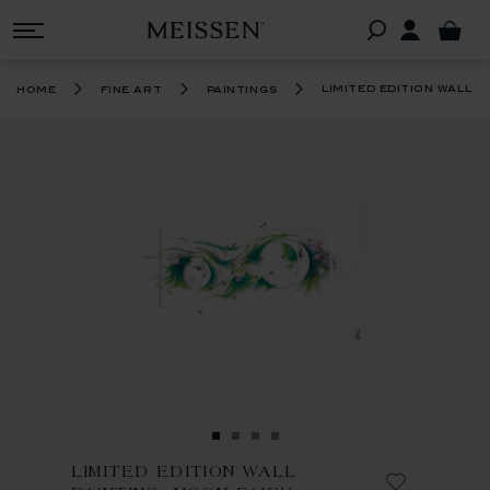
limited edition wall p
home
fine art
paintings
LIMITED EDITION WALL