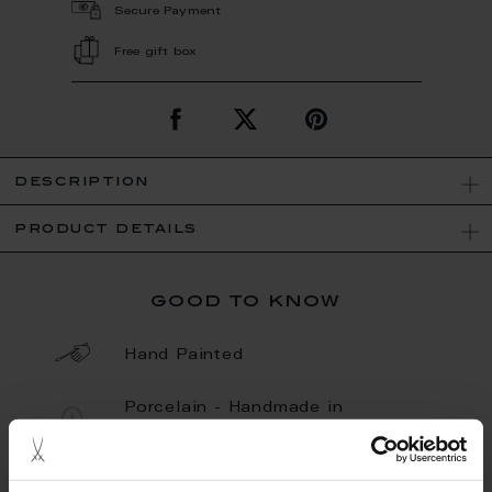
Secure Payment
Free gift box
description
product details
good to know
Hand Painted
Porcelain - Handmade in
Germany
Limited Quantity