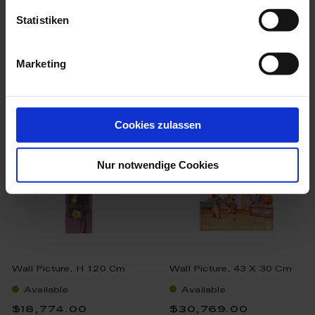
$8,334.00
$9,377.00
Statistiken
Marketing
we think you’ll like these
Cookies zulassen
Nur notwendige Cookies
Wall Picture, H 120 Cm
Wall Picture, 43 X 30 Cm
Available
Available
$18,774.00
$30,769.00