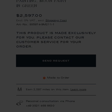
PAINTING, MOON FAIRY
IN GREEN
$2,597.00
Excl. 0% VAT
,
excl.
Shipping Cost
Art.-No.: 935974-9M211-1
this product is made exclusively
for you. please contact our
customer service for your
order.
send request
Made to Order
Earn 2,597 miles on this item.
Learn more
Personal consultation via Phone
+49 3521 468 6630