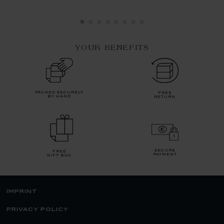
YOUR BENEFITS
packed securely
free
by hand
return
secure
free
payment
gift box
imprint
privacy policy