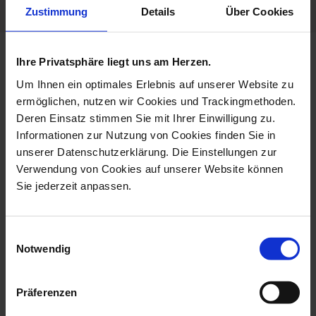
Zustimmung
Details
Über Cookies
Ihre Privatsphäre liegt uns am Herzen.
more products from the limited
edition collection
Um Ihnen ein optimales Erlebnis auf unserer Website zu
ermöglichen, nutzen wir Cookies und Trackingmethoden.
Deren Einsatz stimmen Sie mit Ihrer Einwilligung zu.
Informationen zur Nutzung von Cookies finden Sie in
unserer Datenschutzerklärung. Die Einstellungen zur
Verwendung von Cookies auf unserer Website können
Sie jederzeit anpassen.
Einwilligungsauswahl
Notwendig
Vase Exotic I, Lim. 50, H
Vase Exotic II, Lim. 50,
15 Cm
Shape New...
Präferenzen
Available
Available