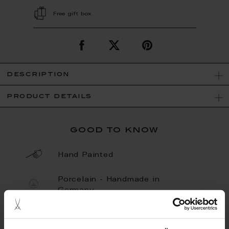
Free gift box
description
product details
good to know
Hand Painted
Porcelain - Handmade in
Germany
Limited Quantity