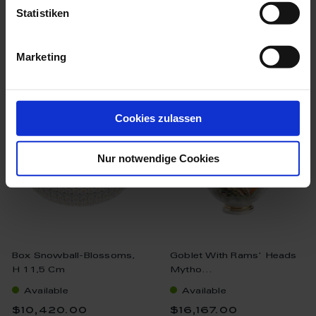
Statistiken
Marketing
we think you’ll like these
Cookies zulassen
Nur notwendige Cookies
Box Snowball-Blossoms,
Goblet With Rams' Heads
H 11,5 Cm
Mytho...
Available
Available
$10,420.00
$16,167.00