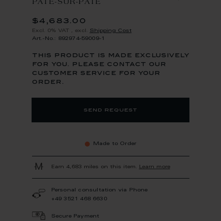
PÂTE-SUR-PÂTE
$4,683.00
Excl. 0% VAT
,
excl.
Shipping Cost
Art.-No.: 892974-59009-1
this product is made exclusively
for you. please contact our
customer service for your
order.
send request
Made to Order
Earn 4,683 miles on this item.
Learn more
Personal consultation via Phone
+49 3521 468 6630
Secure Payment