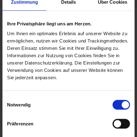
Zustimmung
Details
Über Cookies
more products from the limited
Ihre Privatsphäre liegt uns am Herzen.
edition collection
Um Ihnen ein optimales Erlebnis auf unserer Website zu
ermöglichen, nutzen wir Cookies und Trackingmethoden.
Deren Einsatz stimmen Sie mit Ihrer Einwilligung zu.
Informationen zur Nutzung von Cookies finden Sie in
unserer Datenschutzerklärung. Die Einstellungen zur
Verwendung von Cookies auf unserer Website können
Sie jederzeit anpassen.
Einwilligungsauswahl
Notwendig
Vase Exotic I, Lim. 50, H
Vase Exotic II, Lim. 50,
15 Cm
Shape New...
Präferenzen
Available
Available
$8,334.00
$9,377.00