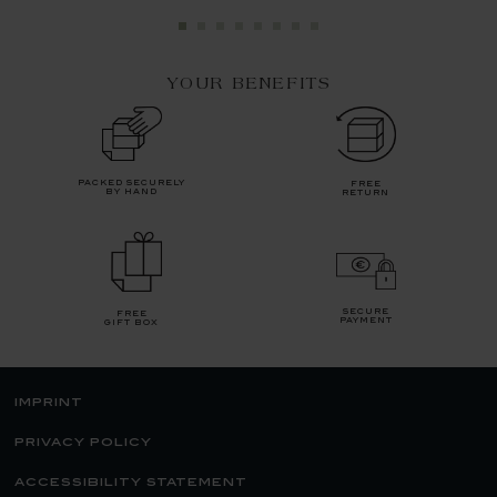
YOUR BENEFITS
packed securely
free
by hand
return
secure
free
payment
gift box
imprint
privacy policy
accessibility statement