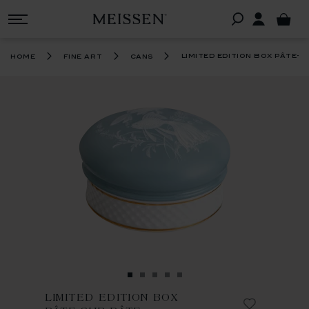
limited edition box pâte-
home
fine art
cans
LIMITED EDITION BOX