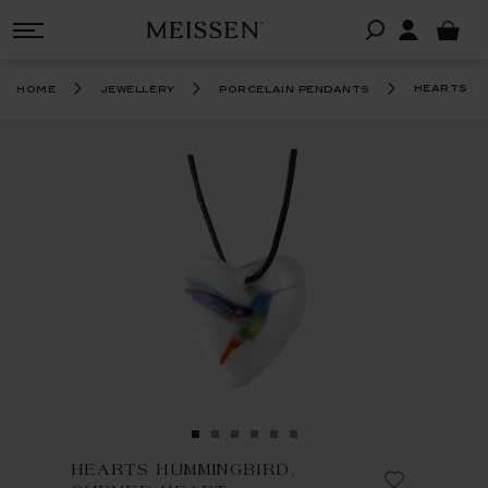
hearts h
home
jewellery
porcelain pendants
HEARTS HUMMINGBIRD,