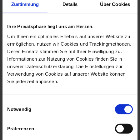
more products from the heart
Zustimmung
Details
Über Cookies
pendants collection
Ihre Privatsphäre liegt uns am Herzen.
Um Ihnen ein optimales Erlebnis auf unserer Website zu
ermöglichen, nutzen wir Cookies und Trackingmethoden.
Deren Einsatz stimmen Sie mit Ihrer Einwilligung zu.
Informationen zur Nutzung von Cookies finden Sie in
unserer Datenschutzerklärung. Die Einstellungen zur
Verwendung von Cookies auf unserer Website können
Sie jederzeit anpassen.
Pendant Heart Medium,
Pendant Swinging Heart,
Rose Gold, B...
Bee, 2,5 X...
Einwilligungsauswahl
Notwendig
Available
Available
$260.00
$124.00
Präferenzen