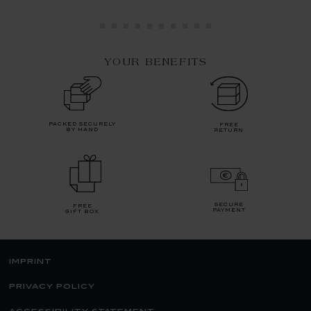
YOUR BENEFITS
packed securely
free
by hand
return
secure
free
payment
gift box
imprint
privacy policy