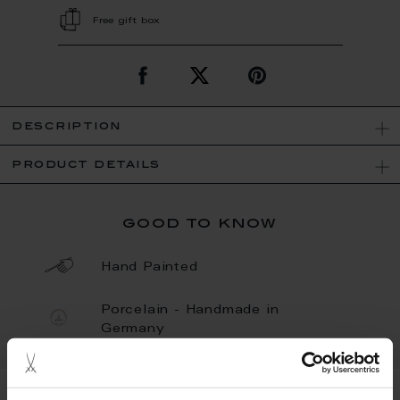
Free gift box
description
product details
good to know
Hand Painted
Porcelain - Handmade in
Germany