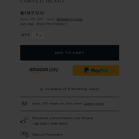
CURVED HEART
$197.00
Excl. 0% VAT
,
excl.
Shipping Cost
Art.-No.: 61A175-71000-1
qty
add to cart
Available (3-5 Working days)
Earn 197 miles on this item.
Learn more
Personal consultation via Phone
+49 3521 468 6630
Secure Payment