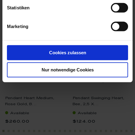
Statistiken
more products from the
porcelain pendants collection
Marketing
Cookies zulassen
Nur notwendige Cookies
Pendant Heart Medium,
Pendant Swinging Heart,
Rose Gold, B...
Bee, 2,5 X...
Available
Available
$260.00
$124.00