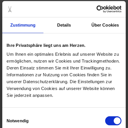
collection
Zustimmung
Details
Über Cookies
Ihre Privatsphäre liegt uns am Herzen.
Um Ihnen ein optimales Erlebnis auf unserer Website zu
ermöglichen, nutzen wir Cookies und Trackingmethoden.
Deren Einsatz stimmen Sie mit Ihrer Einwilligung zu.
Informationen zur Nutzung von Cookies finden Sie in
unserer Datenschutzerklärung. Die Einstellungen zur
Cat Group, Coloured,
Cat, Light Decoration
Without Gold,...
Blackbrown
Verwendung von Cookies auf unserer Website können
Sie jederzeit anpassen.
Available
Available
$1,042.00
$2,076.00
Einwilligungsauswahl
Notwendig