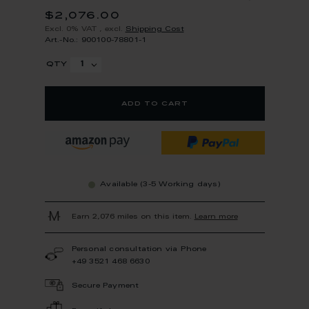
$2,076.00
Excl. 0% VAT
,
excl.
Shipping Cost
Art.-No.: 900100-78801-1
qty
add to cart
Available (3-5 Working days)
Earn 2,076 miles on this item.
Learn more
Personal consultation via Phone
+49 3521 468 6630
Secure Payment