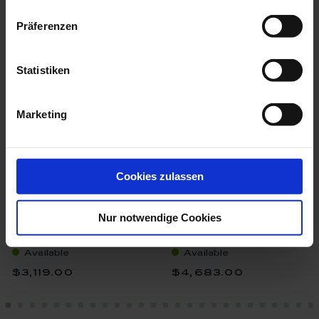
more products from the animal
Präferenzen
figurines collection
Statistiken
Marketing
Cookies zulassen
Nur notwendige Cookies
Bird Cockatoo, Vintage,
Bird Parrot On Tree
Coloured, ...
Trunk, Vintage...
Available
Available
$3,119.00
$4,683.00