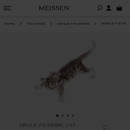
single figurin
home
figurines
single figurines
SINGLE FIGURINE CAT