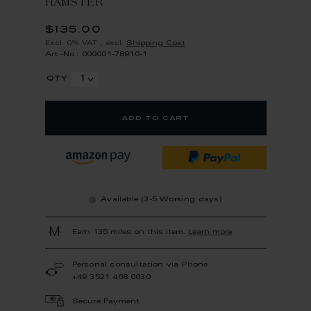
HAMSTER
$135.00
Excl. 0% VAT
,
excl.
Shipping Cost
Art.-No.: 000001-78910-1
qty
add to cart
Available (3-5 Working days)
Earn 135 miles on this item.
Learn more
Personal consultation via Phone
+49 3521 468 6630
Secure Payment