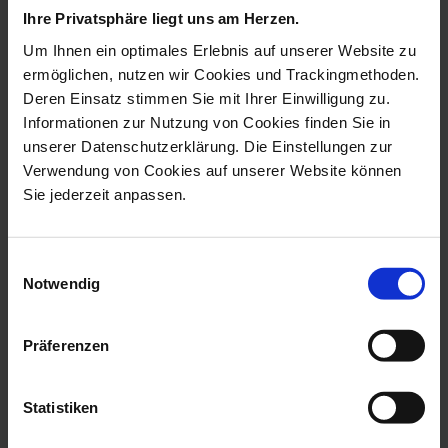
Ihre Privatsphäre liegt uns am Herzen.
Um Ihnen ein optimales Erlebnis auf unserer Website zu
ermöglichen, nutzen wir Cookies und Trackingmethoden.
Deren Einsatz stimmen Sie mit Ihrer Einwilligung zu.
Informationen zur Nutzung von Cookies finden Sie in
unserer Datenschutzerklärung. Die Einstellungen zur
Verwendung von Cookies auf unserer Website können
Sie jederzeit anpassen.
Bird Cockatoo, Vintage,
Bird Parrot On Tree
Einwilligungsauswahl
Coloured, ...
Trunk, Vintage...
Notwendig
Available
Available
$3,119.00
$4,683.00
Präferenzen
Statistiken
we think you’ll like these