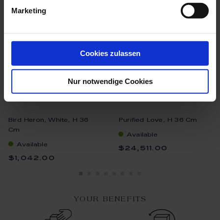
Marketing
Cookies zulassen
Nur notwendige Cookies
Bird Heron, White, H 36
Purified Love, H 36 Cm
Cm
Available
Available
$24,511.00
$1,042.00
YOUR BENEFITS