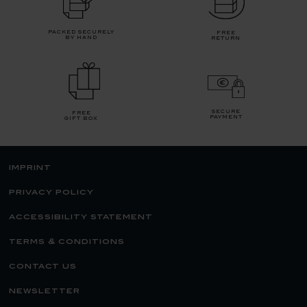
packed securely
free
by hand
return
secure
free
payment
gift box
imprint
privacy policy
accessibility statement
terms & conditions
contact us
newsletter