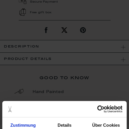
Secure Payment
Free gift box
description
product details
good to know
Hand Painted
Porcelain - Handmade in
Germany
Zustimmung
Details
Über Cookies