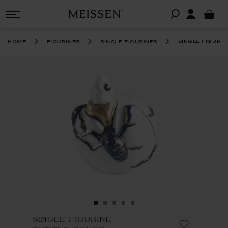
single figuri
home
figurines
single figurines
SINGLE FIGURINE