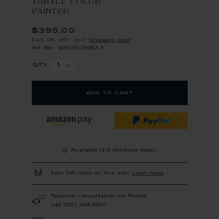
TURTLE COLOR
PAINTED
$395.00
Excl. 0% VAT
,
excl.
Shipping Cost
Art.-No.: 900300-78953-1
qty
add to cart
Available (3-5 Working days)
Earn 395 miles on this item.
Learn more
Personal consultation via Phone
+49 3521 468 6630