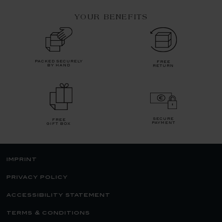
YOUR BENEFITS
packed securely
free
by hand
return
secure
free
payment
gift box
imprint
privacy policy
accessibility statement
terms & conditions