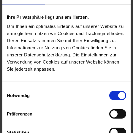
more products from the animal
figurines collection
Ihre Privatsphäre liegt uns am Herzen.
Um Ihnen ein optimales Erlebnis auf unserer Website zu
ermöglichen, nutzen wir Cookies und Trackingmethoden.
Deren Einsatz stimmen Sie mit Ihrer Einwilligung zu.
Informationen zur Nutzung von Cookies finden Sie in
unserer Datenschutzerklärung. Die Einstellungen zur
Verwendung von Cookies auf unserer Website können
Sie jederzeit anpassen.
Einwilligungsauswahl
Notwendig
Bird Cockatoo, Vintage,
Bird Parrot On Tree
Coloured, ...
Trunk, Vintage...
Available
Available
Präferenzen
$3,119.00
$4,683.00
Statistiken