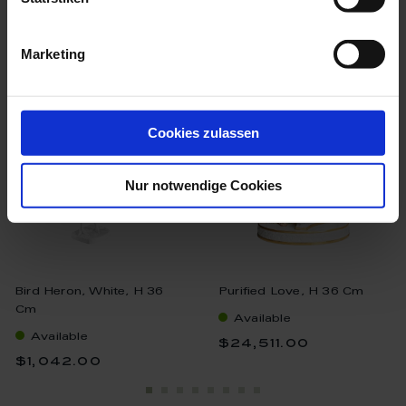
we think you’ll like these
Marketing
Cookies zulassen
Nur notwendige Cookies
Bird Heron, White, H 36
Purified Love, H 36 Cm
Cm
Available
Available
$24,511.00
$1,042.00