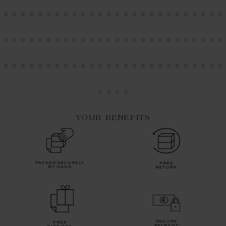
YOUR BENEFITS
packed securely
free
by hand
return
secure
free
payment