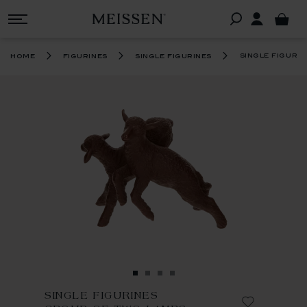
single figuri
home
figurines
single figurines
SINGLE FIGURINES