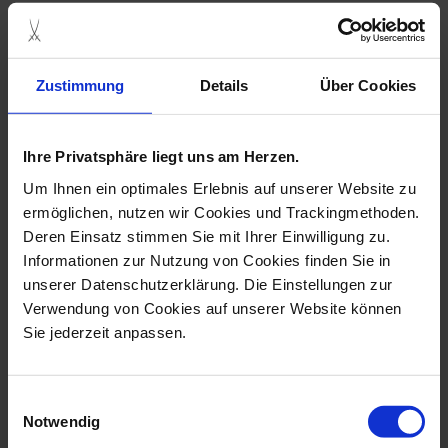
Zustimmung
Details
Über Cookies
Ihre Privatsphäre liegt uns am Herzen.
Um Ihnen ein optimales Erlebnis auf unserer Website zu
ermöglichen, nutzen wir Cookies und Trackingmethoden.
Deren Einsatz stimmen Sie mit Ihrer Einwilligung zu.
Informationen zur Nutzung von Cookies finden Sie in
Bell, Boettger Stoneware,
Girl Standing, Böttger
unserer Datenschutzerklärung. Die Einstellungen zur
H 5 Cm
Stoneware, ...
Verwendung von Cookies auf unserer Website können
Available
Available
Sie jederzeit anpassen.
$78.00
$4,370.00
Einwilligungsauswahl
Notwendig