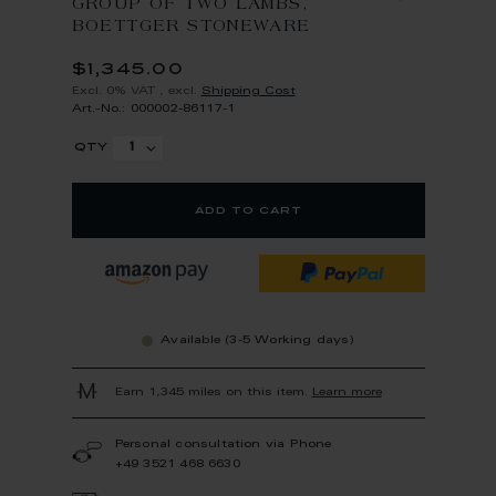
GROUP OF TWO LAMBS,
BOETTGER STONEWARE
$1,345.00
Excl. 0% VAT
,
excl.
Shipping Cost
Art.-No.: 000002-86117-1
qty
add to cart
Available (3-5 Working days)
Earn 1,345 miles on this item.
Learn more
Personal consultation via Phone
+49 3521 468 6630