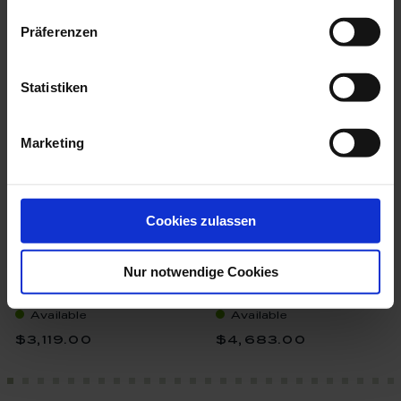
more products from the animal
Präferenzen
figurines collection
Statistiken
Marketing
Cookies zulassen
Nur notwendige Cookies
Bird Cockatoo, Vintage,
Bird Parrot On Tree
Coloured, ...
Trunk, Vintage...
Available
Available
$3,119.00
$4,683.00