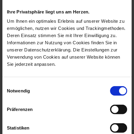
figurines collection
Ihre Privatsphäre liegt uns am Herzen.
Um Ihnen ein optimales Erlebnis auf unserer Website zu
ermöglichen, nutzen wir Cookies und Trackingmethoden.
Deren Einsatz stimmen Sie mit Ihrer Einwilligung zu.
Informationen zur Nutzung von Cookies finden Sie in
unserer Datenschutzerklärung. Die Einstellungen zur
Verwendung von Cookies auf unserer Website können
Sie jederzeit anpassen.
Einwilligungsauswahl
Bird Cockatoo, Vintage,
Bird Parrot On Tree
Notwendig
Coloured, ...
Trunk, Vintage...
Available
Available
Präferenzen
$3,119.00
$4,683.00
Statistiken