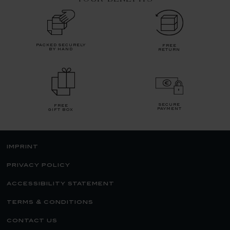
packed securely
free
by hand
return
secure
free
payment
gift box
imprint
privacy policy
accessibility statement
terms & conditions
contact us