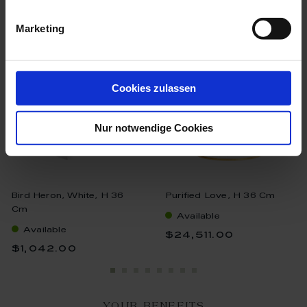
we think you’ll like these
Marketing
Cookies zulassen
Nur notwendige Cookies
Bird Heron, White, H 36
Purified Love, H 36 Cm
Cm
Available
Available
$24,511.00
$1,042.00
YOUR BENEFITS