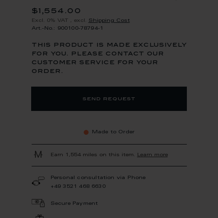
$1,554.00
Excl. 0% VAT
,
excl.
Shipping Cost
Art.-No.: 900100-78794-1
this product is made exclusively
for you. please contact our
customer service for your
order.
send request
Made to Order
Earn 1,554 miles on this item.
Learn more
Personal consultation via Phone
+49 3521 468 6630
Secure Payment