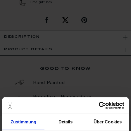
Free gift box
description
product details
good to know
Hand Painted
Porcelain - Handmade in
Germany
Zustimmung
Details
Über Cookies
more products from the animal