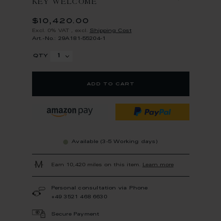
KEY WELCOME
$10,420.00
Excl. 0% VAT
,
excl.
Shipping Cost
Art.-No.: 29A181-55204-1
qty
add to cart
Available (3-5 Working days)
Earn 10,420 miles on this item.
Learn more
Personal consultation via Phone
+49 3521 468 6630
Secure Payment