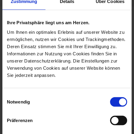
Zustimmung
Details
Über Cookies
more products from the limited
Ihre Privatsphäre liegt uns am Herzen.
masterworks collection
Um Ihnen ein optimales Erlebnis auf unserer Website zu
ermöglichen, nutzen wir Cookies und Trackingmethoden.
Deren Einsatz stimmen Sie mit Ihrer Einwilligung zu.
Informationen zur Nutzung von Cookies finden Sie in
unserer Datenschutzerklärung. Die Einstellungen zur
Verwendung von Cookies auf unserer Website können
Sie jederzeit anpassen.
Einwilligungsauswahl
Notwendig
Monkey With Its Young, H
Bird Toucan, H 32 Cm
59 Cm
Available
Präferenzen
Available
$14,602.00
$34,419.00