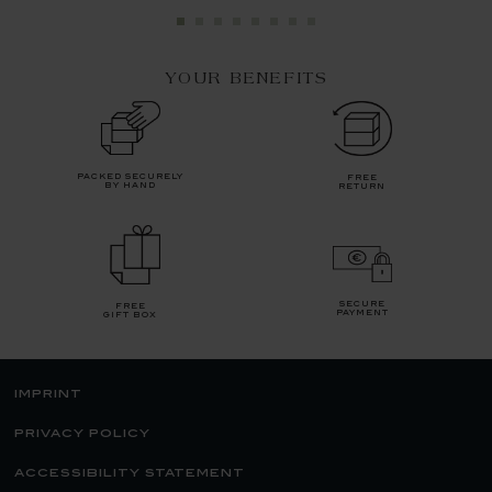
YOUR BENEFITS
packed securely
free
by hand
return
secure
free
payment
gift box
imprint
privacy policy
accessibility statement