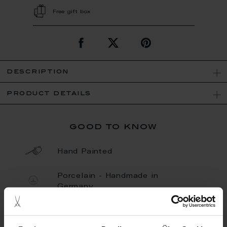
Free gift box
description
product details
good to know
Hand Painted
Porcelain - Handmade in
Germany
Limited Quantity