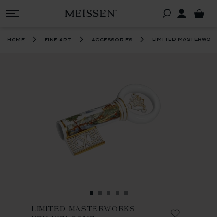
limited masterwor
home
fine art
accessories
LIMITED MASTERWORKS