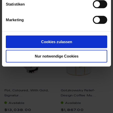
Statistiken
Marketing
we think you’ll like these
Cookies zulassen
Nur notwendige Cookies
Pot, Coloured, With Gold,
Gotzkowsky Relief-
Signatur...
Design Coffee Mu...
Available
Available
$13,038.00
$1,867.00