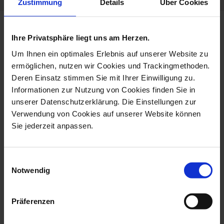
Zustimmung
Details
Über Cookies
more products from the limited
Ihre Privatsphäre liegt uns am Herzen.
masterworks collection
Um Ihnen ein optimales Erlebnis auf unserer Website zu
ermöglichen, nutzen wir Cookies und Trackingmethoden.
Deren Einsatz stimmen Sie mit Ihrer Einwilligung zu.
Informationen zur Nutzung von Cookies finden Sie in
unserer Datenschutzerklärung. Die Einstellungen zur
Verwendung von Cookies auf unserer Website können
Sie jederzeit anpassen.
Einwilligungsauswahl
Notwendig
Monkey With Its Young, H
Bird Toucan, H 32 Cm
59 Cm
Available
Präferenzen
Available
$14,602.00
$34,419.00