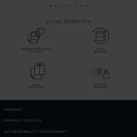
YOUR BENEFITS
packed securely
free
by hand
return
secure
free
payment
gift box
imprint
privacy policy
accessibility statement