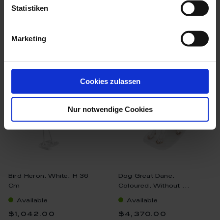
Statistiken
Marketing
we think you’ll like these
Cookies zulassen
Nur notwendige Cookies
Bird Heron, White, H 36
Dog Great Dane,
Cm
Coloured, Without ...
Available
Available
$1,042.00
$4,370.00