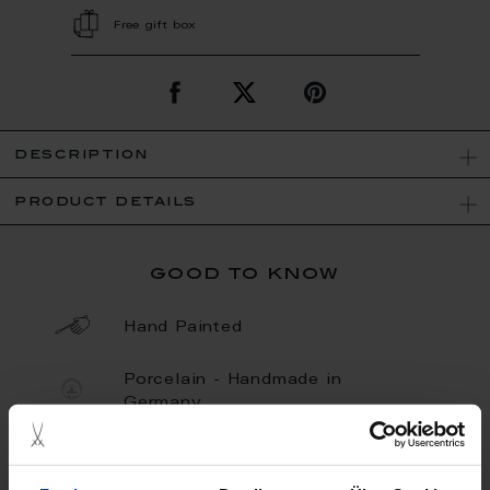
Free gift box
description
product details
good to know
Hand Painted
Porcelain - Handmade in
Germany
Limited Quantity