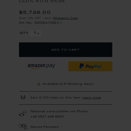
LEDA WITH SWAN
$5,726.00
Excl. 0% VAT
,
excl.
Shipping Cost
Art.-No.: 900384-73523-1
qty
add to cart
Available (3-5 Working days)
Earn 5,726 miles on this item.
Learn more
Personal consultation via Phone
+49 3521 468 6630
Secure Payment