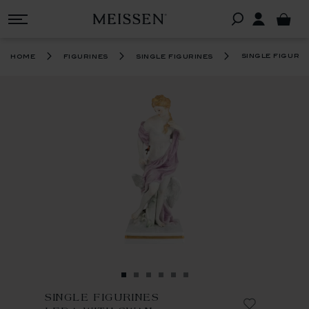
single figurin
home
figurines
single figurines
SINGLE FIGURINES