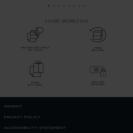
YOUR BENEFITS
packed securely
free
by hand
return
secure
free
payment
gift box
imprint
privacy policy
accessibility statement