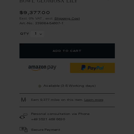
BOWL GLORIOSA LILY
$9,377.00
Excl. 0% VAT
,
excl.
Shipping Cost
Art.-No.: 239384-54607-1
qty
add to cart
Available (3-5 Working days)
Earn 9,377 miles on this item.
Learn more
Personal consultation via Phone
+49 3521 468 6630
Secure Payment