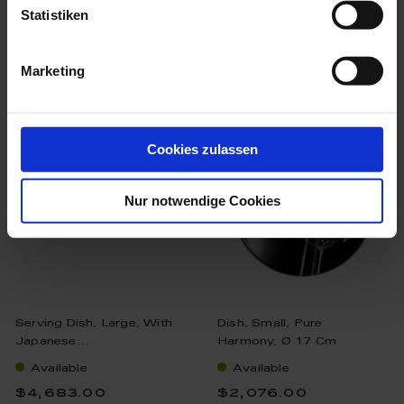
Statistiken
Marketing
we think you’ll like these
Cookies zulassen
Nur notwendige Cookies
Serving Dish, Large, With
Dish, Small, Pure
Japanese...
Harmony, Ø 17 Cm
Available
Available
$4,683.00
$2,076.00