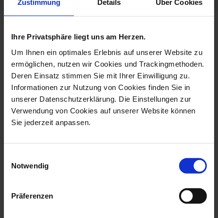
Zustimmung
Details
Über Cookies
more products from the limited
Ihre Privatsphäre liegt uns am Herzen.
masterworks collection
Um Ihnen ein optimales Erlebnis auf unserer Website zu
ermöglichen, nutzen wir Cookies und Trackingmethoden.
Deren Einsatz stimmen Sie mit Ihrer Einwilligung zu.
Informationen zur Nutzung von Cookies finden Sie in
unserer Datenschutzerklärung. Die Einstellungen zur
Verwendung von Cookies auf unserer Website können
Sie jederzeit anpassen.
Einwilligungsauswahl
Notwendig
Monkey With Its Young, H
Bird Toucan, H 32 Cm
59 Cm
Available
Präferenzen
Available
$14,602.00
$34,419.00