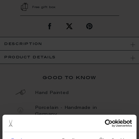
Free gift box
description
product details
good to know
Hand Painted
Porcelain - Handmade in
Germany
Limited Quantity