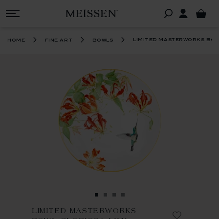
limited masterworks bowl
home
fine art
bowls
LIMITED MASTERWORKS