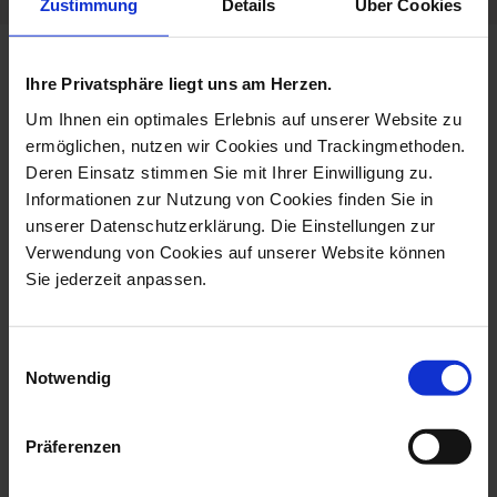
Zustimmung
Details
Über Cookies
more products from the limited
Ihre Privatsphäre liegt uns am Herzen.
masterworks collection
Um Ihnen ein optimales Erlebnis auf unserer Website zu
ermöglichen, nutzen wir Cookies und Trackingmethoden.
Deren Einsatz stimmen Sie mit Ihrer Einwilligung zu.
Informationen zur Nutzung von Cookies finden Sie in
unserer Datenschutzerklärung. Die Einstellungen zur
Verwendung von Cookies auf unserer Website können
Sie jederzeit anpassen.
Einwilligungsauswahl
Notwendig
Monkey With Young, H
Bird Toucan, H 32 Cm
59 Cm
Available
Präferenzen
Available
$14,602.00
$34,419.00