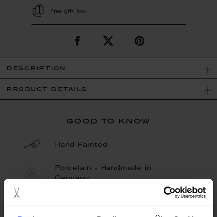
Free gift box
description
product details
good to know
Hand Painted
Porcelain - Handmade in
Germany
Limited Quantity