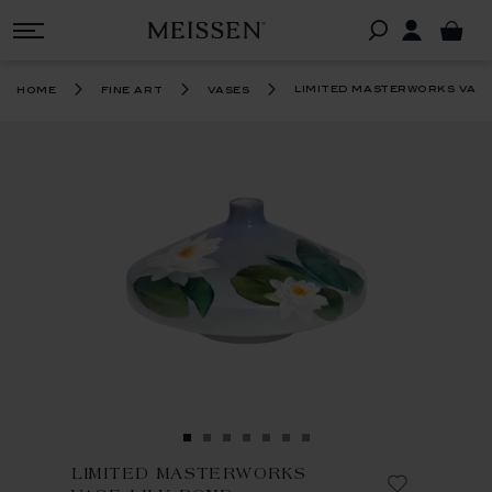
limited masterworks vase 
home
fine art
vases
LIMITED MASTERWORKS