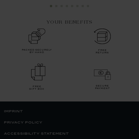
YOUR BENEFITS
packed securely
free
by hand
return
secure
free
payment
gift box
imprint
privacy policy
accessibility statement