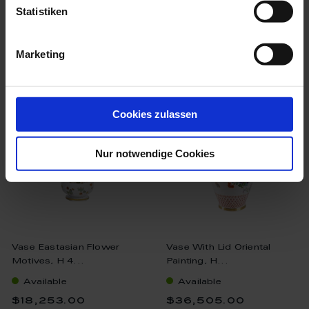
Statistiken
Marketing
we think you’ll like these
Cookies zulassen
Nur notwendige Cookies
Vase Eastasian Flower
Vase With Lid Oriental
Motives, H 4...
Painting, H...
Available
Available
$18,253.00
$36,505.00