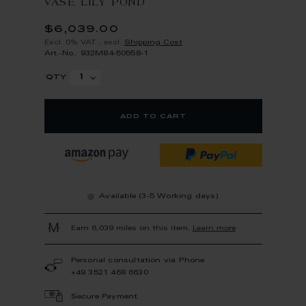
VASE LILY POND
$6,039.00
Excl. 0% VAT
,
excl.
Shipping Cost
Art.-No.: 932M84-50558-1
qty
add to cart
Available (3-5 Working days)
Earn 6,039 miles on this item.
Learn more
Personal consultation via Phone
+49 3521 468 6630
Secure Payment