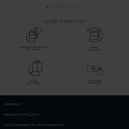
YOUR BENEFITS
packed securely
free
by hand
return
secure
free
payment
gift box
imprint
privacy policy
accessibility statement