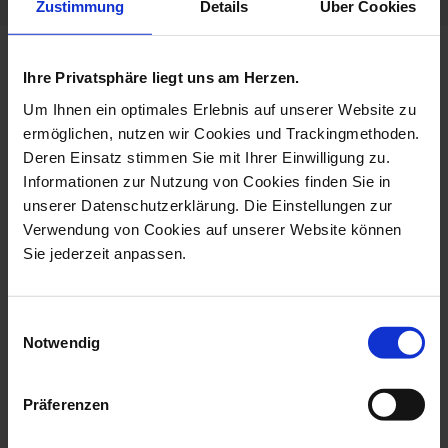
Zustimmung
Details
Über Cookies
more products from the limited
Ihre Privatsphäre liegt uns am Herzen.
masterworks collection
Um Ihnen ein optimales Erlebnis auf unserer Website zu
ermöglichen, nutzen wir Cookies und Trackingmethoden.
Deren Einsatz stimmen Sie mit Ihrer Einwilligung zu.
Informationen zur Nutzung von Cookies finden Sie in
unserer Datenschutzerklärung. Die Einstellungen zur
Verwendung von Cookies auf unserer Website können
Sie jederzeit anpassen.
Einwilligungsauswahl
Notwendig
Monkey With Its Young, H
Bird Toucan, H 32 Cm
59 Cm
Available
Präferenzen
Available
$14,602.00
$34,419.00