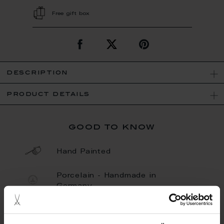
Free gift box
description
product details
good to know
Hand Painted
Porcelain - Handmade in
Germany
Limited Quantity