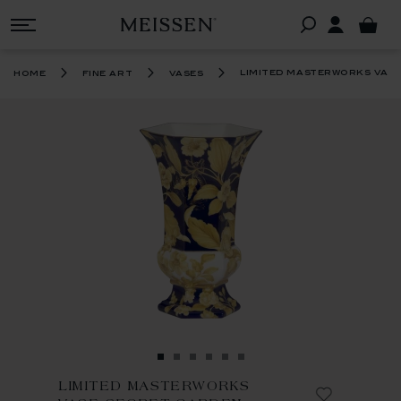
limited masterworks vas
home
fine art
vases
LIMITED MASTERWORKS