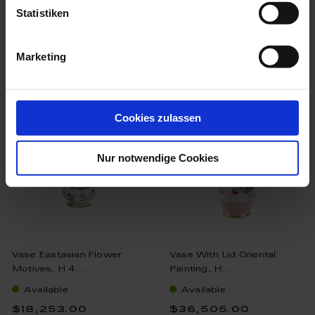
Statistiken
Marketing
we think you’ll like these
Cookies zulassen
Nur notwendige Cookies
Vase Eastasian Flower
Vase With Lid Oriental
Motives, H 4...
Painting, H...
Available
Available
$18,253.00
$36,505.00