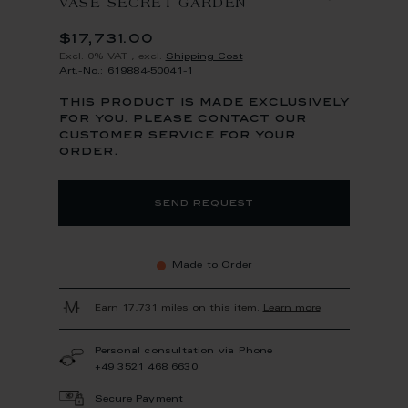
VASE SECRET GARDEN
$17,731.00
Excl. 0% VAT
,
excl.
Shipping Cost
Art.-No.: 619884-50041-1
this product is made exclusively
for you. please contact our
customer service for your
order.
send request
Made to Order
Earn 17,731 miles on this item.
Learn more
Personal consultation via Phone
+49 3521 468 6630
Secure Payment