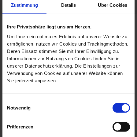
Zustimmung
Details
Über Cookies
Ihre Privatsphäre liegt uns am Herzen.
more products from the limited
masterworks collection
Um Ihnen ein optimales Erlebnis auf unserer Website zu
ermöglichen, nutzen wir Cookies und Trackingmethoden.
Deren Einsatz stimmen Sie mit Ihrer Einwilligung zu.
Informationen zur Nutzung von Cookies finden Sie in
unserer Datenschutzerklärung. Die Einstellungen zur
Verwendung von Cookies auf unserer Website können
Sie jederzeit anpassen.
Einwilligungsauswahl
Notwendig
Monkey With Young, H
Bird Toucan, H 32 Cm
59 Cm
Präferenzen
Available
Available
$14,602.00