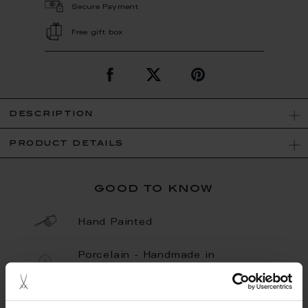
Secure Payment
Free gift box
description
product details
good to know
Hand Painted
Porcelain - Handmade in
Germany
Limited Quantity