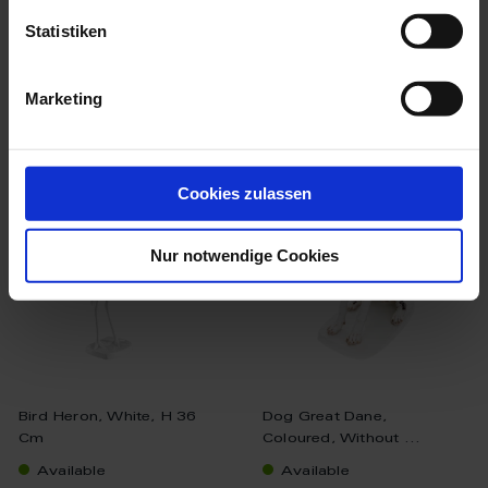
$34,419.00
Statistiken
Marketing
we think you’ll like these
Cookies zulassen
Nur notwendige Cookies
Bird Heron, White, H 36
Dog Great Dane,
Cm
Coloured, Without ...
Available
Available