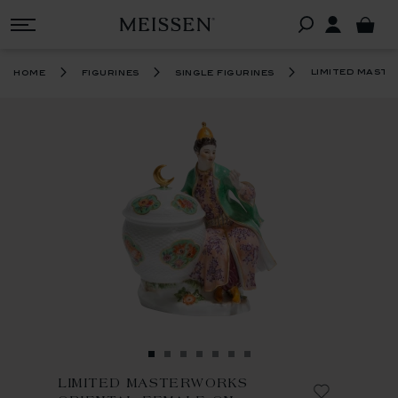
limited maste
home
figurines
single figurines
LIMITED MASTERWORKS