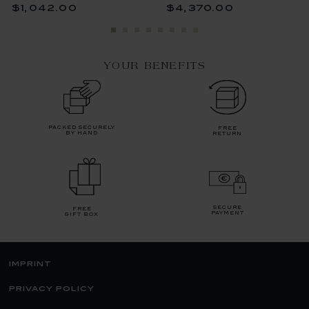
$1,042.00
$4,370.00
YOUR BENEFITS
packed securely
free
by hand
return
secure
free
payment
gift box
imprint
privacy policy