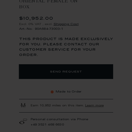
ORIENTAL FEMALE ON
BOX
$10,952.00
Excl. 0% VAT
,
excl.
Shipping Cost
Art.-No.: 90A684-73003-1
this product is made exclusively
for you. please contact our
customer service for your
order.
send request
Made to Order
Earn 10,952 miles on this item.
Learn more
Personal consultation via Phone
+49 3521 468 6630