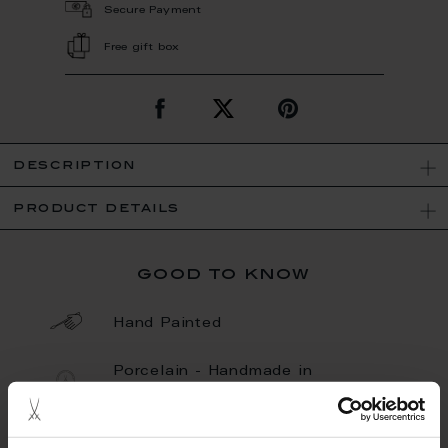
Secure Payment
Free gift box
description
product details
good to know
Hand Painted
Porcelain - Handmade in
Germany
Limited Quantity