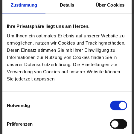
Zustimmung
Details
Über Cookies
Ihre Privatsphäre liegt uns am Herzen.
more products from the limited
masterworks collection
Um Ihnen ein optimales Erlebnis auf unserer Website zu
ermöglichen, nutzen wir Cookies und Trackingmethoden.
Deren Einsatz stimmen Sie mit Ihrer Einwilligung zu.
Informationen zur Nutzung von Cookies finden Sie in
unserer Datenschutzerklärung. Die Einstellungen zur
Verwendung von Cookies auf unserer Website können
Sie jederzeit anpassen.
Einwilligungsauswahl
Notwendig
Monkey With Its Young, H
Bird Toucan, H 32 Cm
59 Cm
Präferenzen
Available
Available
$14,602.00