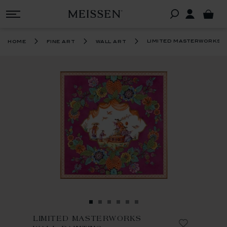
limited masterworks w
home
fine art
wall art
LIMITED MASTERWORKS