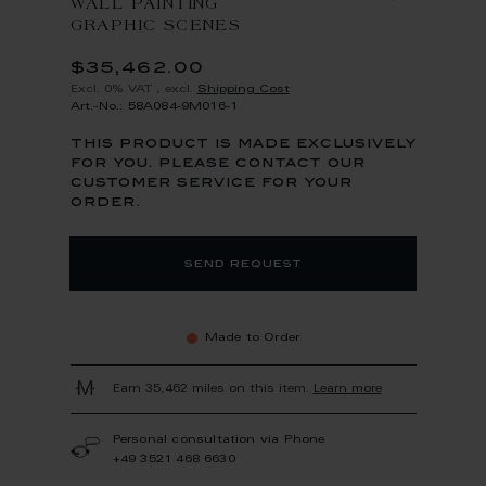
WALL PAINTING
GRAPHIC SCENES
$35,462.00
Excl. 0% VAT
,
excl.
Shipping Cost
Art.-No.: 58A084-9M016-1
this product is made exclusively
for you. please contact our
customer service for your
order.
send request
Made to Order
Earn 35,462 miles on this item.
Learn more
Personal consultation via Phone
+49 3521 468 6630