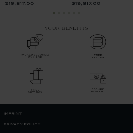
$19,817.00
$19,817.00
YOUR BENEFITS
packed securely
free
by hand
return
secure
free
payment
gift box
imprint
privacy policy