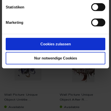
$34,419.00
Statistiken
Marketing
we think you’ll like these
Cookies zulassen
Nur notwendige Cookies
Wall Picture Unique
Wall Picture Unique
Object Untitle...
Object After R...
Available
Available