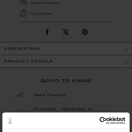
Secure Payment
Free gift box
description
product details
good to know
Hand Painted
Porcelain - Handmade in
Germany
Limited Quantity