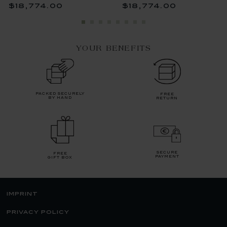
$18,774.00
$18,774.00
YOUR BENEFITS
packed securely
free
by hand
return
secure
free
payment
gift box
imprint
privacy policy