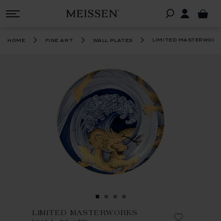
limited masterwork
home
fine art
wall plates
LIMITED MASTERWORKS