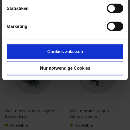
$34,419.00
Statistiken
Marketing
we think you’ll like these
Cookies zulassen
Nur notwendige Cookies
Wall Plate Unique Object
Wall Picture Unique
Sweet Dre...
Object Untitle...
Available
Available