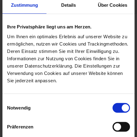
Zustimmung
Details
Über Cookies
Ihre Privatsphäre liegt uns am Herzen.
more products from the limited
masterworks collection
Um Ihnen ein optimales Erlebnis auf unserer Website zu
ermöglichen, nutzen wir Cookies und Trackingmethoden.
Deren Einsatz stimmen Sie mit Ihrer Einwilligung zu.
Informationen zur Nutzung von Cookies finden Sie in
unserer Datenschutzerklärung. Die Einstellungen zur
Verwendung von Cookies auf unserer Website können
Sie jederzeit anpassen.
Einwilligungsauswahl
Notwendig
Monkey With Its Young, H
Bird Toucan, H 32 Cm
59 Cm
Präferenzen
Available
Available
$14,602.00