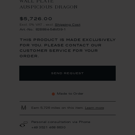
WALL PLATE
AUSPICIOUS DRAGON
$5,726.00
Excl. 0% VAT
,
excl.
Shipping Cost
Art.-No.: 82B884-54M39-1
this product is made exclusively
for you. please contact our
customer service for your
order.
send request
Made to Order
Earn 5,726 miles on this item.
Learn more
Personal consultation via Phone
+49 3521 468 6630