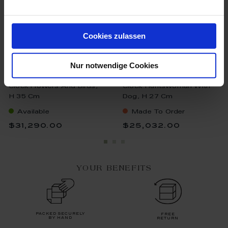
Cookies zulassen
Nur notwendige Cookies
Clock Flowers And Birds,
Clock Huntswoman With
H 35 Cm
Dog, H 27 Cm
Available
Made To Order
$31,290.00
$25,032.00
YOUR BENEFITS
packed securely
free
by hand
return