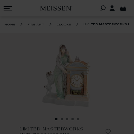
limited masterworks uh
home
fine art
clocks
LIMITED MASTERWORKS