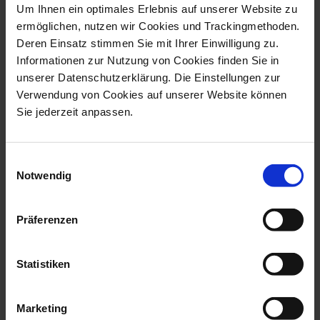
Um Ihnen ein optimales Erlebnis auf unserer Website zu
ermöglichen, nutzen wir Cookies und Trackingmethoden.
Deren Einsatz stimmen Sie mit Ihrer Einwilligung zu.
Informationen zur Nutzung von Cookies finden Sie in
unserer Datenschutzerklärung. Die Einstellungen zur
Verwendung von Cookies auf unserer Website können
Sie jederzeit anpassen.
Monkey With Young, H
Bird Toucan, H 32 Cm
59 Cm
Available
Available
Einwilligungsauswahl
$14,602.00
Notwendig
$34,419.00
Präferenzen
we think you’ll like these
Statistiken
Marketing