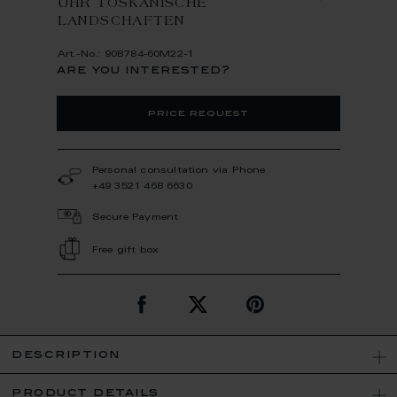
UHR TOSKANISCHE
LANDSCHAFTEN
Art.-No.: 90B784-60M22-1
are you interested?
price request
Personal consultation via Phone
+49 3521 468 6630
Secure Payment
Free gift box
description
product details