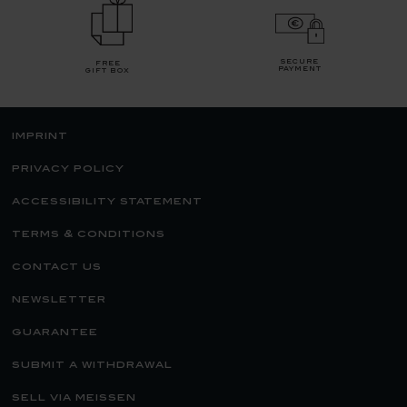
secure
free
payment
gift box
imprint
privacy policy
accessibility statement
terms & conditions
contact us
newsletter
guarantee
submit a withdrawal
sell via meissen