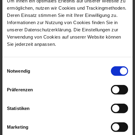
Um Ihnen ein optimales Erlebnis auf unserer Website zu
ermöglichen, nutzen wir Cookies und Trackingmethoden.
Deren Einsatz stimmen Sie mit Ihrer Einwilligung zu.
Informationen zur Nutzung von Cookies finden Sie in
unserer Datenschutzerklärung. Die Einstellungen zur
Verwendung von Cookies auf unserer Website können
Sie jederzeit anpassen.
Monkey With Young, H
Bird Toucan, H 32 Cm
59 Cm
Available
Available
$14,602.00
Einwilligungsauswahl
$34,419.00
Notwendig
Präferenzen
we think you’ll like these
Statistiken
Marketing