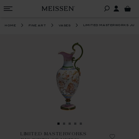
limited masterworks jug 
home
fine art
vases
LIMITED MASTERWORKS