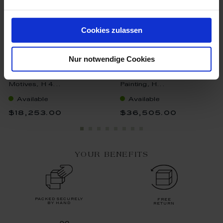
Cookies zulassen
Nur notwendige Cookies
Vase Eastasian Flower
Vase With Lid Oriental
Motives, H 4...
Painting, H...
Available
Available
$18,253.00
$36,505.00
YOUR BENEFITS
packed securely
free
by hand
return