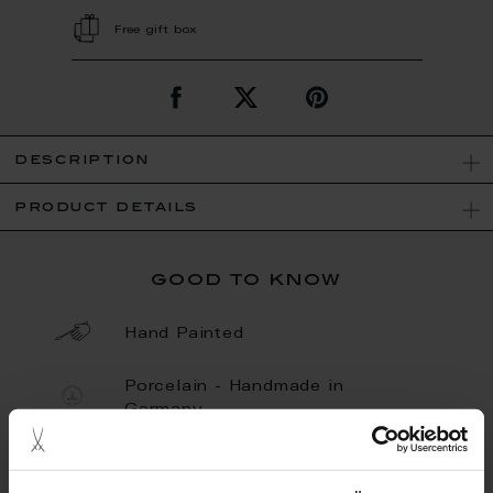
Free gift box
description
product details
good to know
Hand Painted
Porcelain - Handmade in
Germany
Limited Quantity