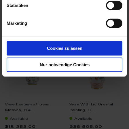
Statistiken
Marketing
we think you’ll like these
Cookies zulassen
Nur notwendige Cookies
Vase Eastasian Flower
Vase With Lid Oriental
Motives, H 4...
Painting, H...
Available
Available
$18,253.00
$36,505.00