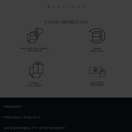
YOUR BENEFITS
packed securely
free
by hand
return
secure
free
payment
gift box
imprint
privacy policy
accessibility statement