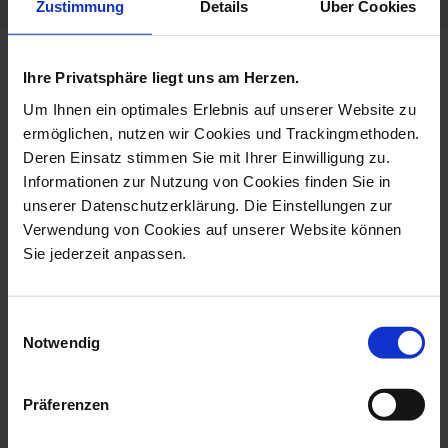
Zustimmung
Details
Über Cookies
more products from the limited
Ihre Privatsphäre liegt uns am Herzen.
masterworks collection
Um Ihnen ein optimales Erlebnis auf unserer Website zu
ermöglichen, nutzen wir Cookies und Trackingmethoden.
Deren Einsatz stimmen Sie mit Ihrer Einwilligung zu.
Informationen zur Nutzung von Cookies finden Sie in
unserer Datenschutzerklärung. Die Einstellungen zur
Verwendung von Cookies auf unserer Website können
Sie jederzeit anpassen.
Einwilligungsauswahl
Notwendig
Monkey With Young, H
Bird Toucan, H 32 Cm
59 Cm
Available
Präferenzen
Available
$14,602.00
$34,419.00