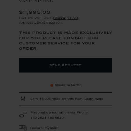
VASE SPRING
$11,995.00
Excl. 0% VAT
,
excl.
Shipping Cost
Art.-No.: 25A484-82310-1
this product is made exclusively
for you. please contact our
customer service for your
order.
send request
Made to Order
Earn 11,995 miles on this item.
Learn more
Personal consultation via Phone
+49 3521 468 6630
Secure Payment