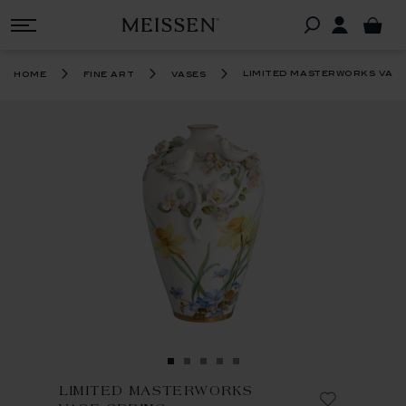
limited masterworks vase
home
fine art
vases
LIMITED MASTERWORKS