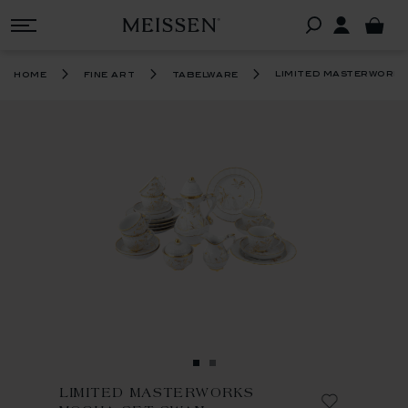
limited masterworks
home
fine art
tabelware
LIMITED MASTERWORKS