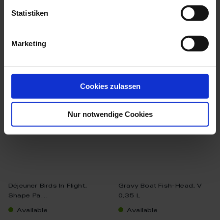
$34,419.00
Statistiken
Marketing
we think you’ll like these
Cookies zulassen
Nur notwendige Cookies
Déjeuner Birds In Flight,
Gravy Boat Fish-Head, V
Shape Pa...
0,35 L
Available
Available