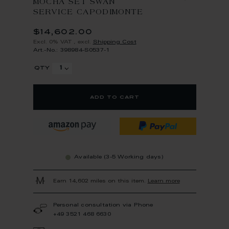
MOCHA SET SWAN
SERVICE CAPODIMONTE
$14,602.00
Excl. 0% VAT
,
excl.
Shipping Cost
Art.-No.: 398984-S0537-1
qty
add to cart
Available (3-5 Working days)
Earn 14,602 miles on this item.
Learn more
Personal consultation via Phone
+49 3521 468 6630