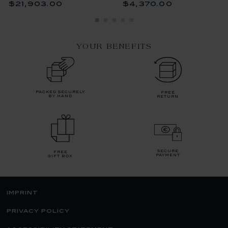
$21,903.00
$4,370.00
YOUR BENEFITS
packed securely
free
by hand
return
secure
free
payment
gift box
imprint
privacy policy