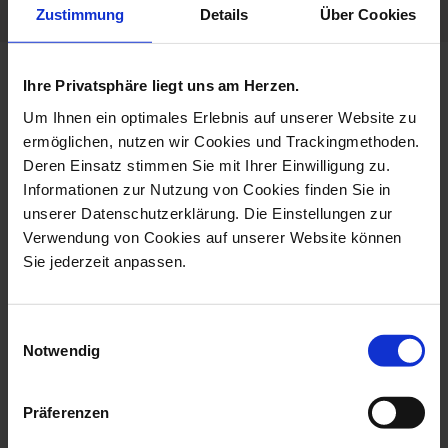
Zustimmung
Details
Über Cookies
more products from the limited
Ihre Privatsphäre liegt uns am Herzen.
masterworks collection
Um Ihnen ein optimales Erlebnis auf unserer Website zu
ermöglichen, nutzen wir Cookies und Trackingmethoden.
Deren Einsatz stimmen Sie mit Ihrer Einwilligung zu.
Informationen zur Nutzung von Cookies finden Sie in
unserer Datenschutzerklärung. Die Einstellungen zur
Verwendung von Cookies auf unserer Website können
Sie jederzeit anpassen.
Einwilligungsauswahl
Notwendig
Monkey With Young, H
Bird Toucan, H 32 Cm
59 Cm
Präferenzen
Available
Available
$14,602.00